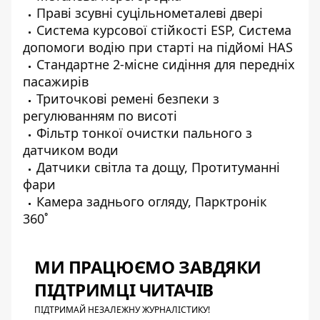
Праві зсувні суцільнометалеві двері
Система курсової стійкості ESP, Система
допомоги водію при старті на підйомі HAS
Стандартне 2-місне сидіння для передніх
пасажирів
Триточкові ремені безпеки з
регулюванням по висоті
Фільтр тонкої очистки пального з
датчиком води
Датчики світла та дощу, Протитуманні
фари
Камера заднього огляду, Парктронік
360˚
МИ ПРАЦЮЄМО ЗАВДЯКИ
ПІДТРИМЦІ ЧИТАЧІВ
ПІДТРИМАЙ НЕЗАЛЕЖНУ ЖУРНАЛІСТИКУ!