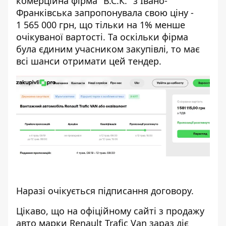
комерційна фірма "В.С.К." з Івано-
Франківська запропонувала свою ціну -
1 565 000 грн, що тільки на 1% менше
очікуваної вартості. Та оскільки фірма
була єдиним учасником закупівлі, то має
всі шанси отримати цей тендер.
Наразі очікується підписання договору.
Цікаво, що на
офіційному сайті
з продажу
авто марки Renault Trafic Van зараз діє