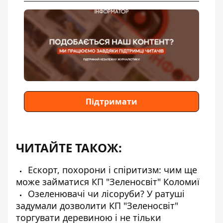
Підтримати
ЧИТАЙТЕ ТАКОЖ:
Ескорт, похорони і спіритизм: чим ще
може займатися КП "Зеленосвіт" Коломиї
Озеленювачі чи лісоруби? У ратуші
задумали дозволити КП "Зеленосвіт"
торгувати деревиною і не тільки