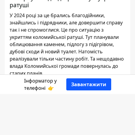
ратуші
У 2024 році за це брались благодійники,
знайшлись і підрядники, але довершити справу
так і не спромоглися. Це про ситуацію з
укриттям коломийської ратуші. Тут планували
облицювання каменем, підлогу з підігрівом,
дубові сходи й новий туалет. Натомість
реалізували тільки частину робіт. Та нещодавно
влада Коломийської громади повернулась до
старих планів.
Інформатор у
Завантажити
Наталка Сандецька
телефоні
👉
РЕДАКТОР
👍