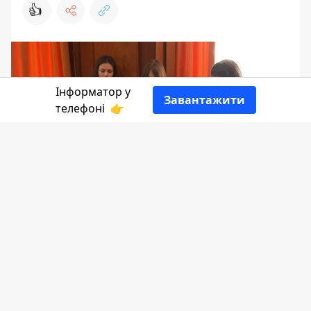
👍
Інформатор у
Завантажити
телефоні
👉
Загиблого Героя Богдана Швіца з
Кутської громади посмертно
нагородили медаллю "За заслуги
перед Прикарпаттям". Відзнаку
передали родині воїна.