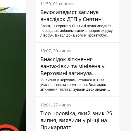
11:59, 01 серпня
Велосипедист загинув
внаслідок ДТП у Снятині
Вранці 1 серпня у Снятині велосипедист
перед автомобілем змінив напрямок руху
ліворуч. Внаслідок цього мікроавтобус
здійснив наїзд на керманича
двоколісного.
13:07, 30 липня
Внаслідок зіткнення
вантажівки та мінівена у
Верховині загинула
пасажирка, водійка - у
29 липня у Верховині сталася ДТП за
участі лісовоза та мінівена. Внаслідок
лікарні
зіткнення госпіталізували двох людей.
Попри зусилля медиків, 79-річна
пасажирка легковика померла у лікарні.
Також травми отримала водійка
12:01, 27 липня
автомобіля.
Тіло чоловіка, який зник 25
липня, виявили у річці на
Прикарпатті