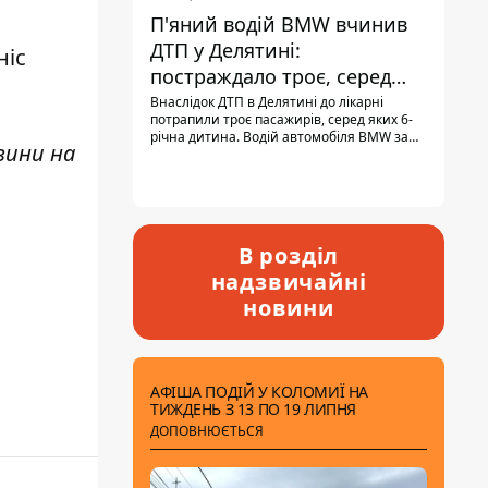
П'яний водій BMW вчинив
ДТП у Делятині:
ніс
постраждало троє, серед
них - дитина
Внаслідок ДТП в Делятині до лікарні
потрапили троє пасажирів, серед яких 6-
річна дитина. Водій автомобіля BMW за
вини н
а
кермом був п'яним, кількість алкоголю в
крові майже у 13,5 раза перевищувала
допустиму норму.
В розділ
надзвичайні
новини
АФІША ПОДІЙ У КОЛОМИЇ НА
ТИЖДЕНЬ З 13 ПО 19 ЛИПНЯ
ДОПОВНЮЄТЬСЯ