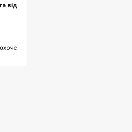
а від
 охоче
,
олила в
тримкою