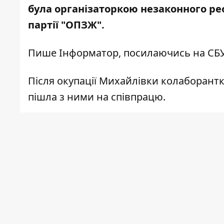
була організаторкою незаконного ре
партії "ОПЗЖ".
Пише
Інформатор
,
посилаючись
на СБУ
Після окупації Михайлівки колаборантк
пішла з ними на співпрацю.
За даними СБУ, вона стала "правою рук
займалася розселенням військовослужб
організованих окупаційною адміністрац
Під час підготовки референдуму про п
Михайлівці незаконну дільничну комісі
фейковому голосуванні. Для російських