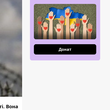
Донат
і. Вона