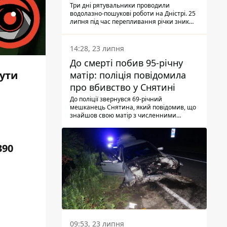
Три дні рятувальники проводили
водолазно-пошукові роботи на Дністрі. 25
липня під час перепливання річки зник
чоловік 2002 року народження. У
понеділок, 27 липня, надзвичайники
виявили тіло.
14:28, 23 липня
До смерті побив 95-річну
нути
матір: поліція повідомила
про вбивство у Снятині
До поліції звернувся 69-річний
мешканець Снятина, який повідомив, що
знайшов свою матір з численними
тілесними ушкодженнями. Та, як
з'ясували правоохоронці, ці травми жінці
наніс її син.
390
09:53, 23 липня