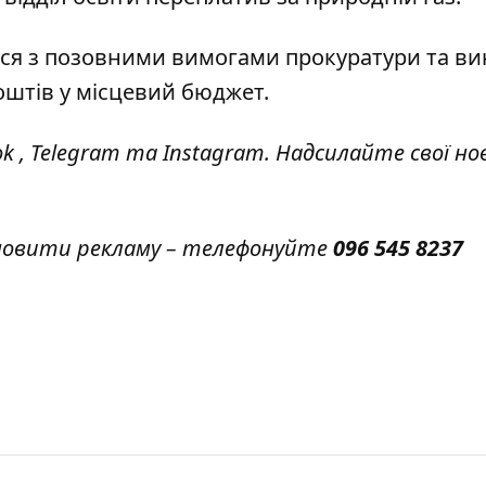
вся з позовними вимогами прокуратури та ви
штів у місцевий бюджет.
ok
,
Telegram
та
Instagram.
Надсилайте свої но
амовити рекламу – телефонуйте
096 545 8237