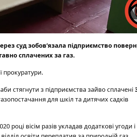
рез суд зобов’язала підприємство повер
тавно сплачених за газ.
ї прокуратури.
, аби стягнути з підприємства зайво сплачені
газопостачання для шкіл та дитячих садків
20 році вісім разів укладав додаткові угоди і
 відділ освіти переплатив за природній газ.