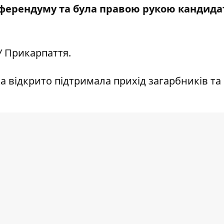
ферендуму та була правою рукою кандидат
 Прикарпаття.
а відкрито підтримала прихід загарбників та
ою" місцевого гауляйтера В'ячеслава Бедняка
овців рф у Михайлівці, брала участь у
ією мітингах.
риєднання Запоріжжя до рф колаборантка оч
ю. Вона агітувала мешканців брати участь у
 пропагандистів жінка записала відео з під