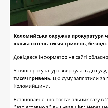
Коломийська окружна прокуратура че
кілька сотень тисяч гривень, безпідс
Довідався
Інформатор
на сайті обласно
У січні прокуратура звернулась до суду
тисяч гривень.
Цю суму заплатили за 
Коломийщини.
Встановлено, що постачальник газу в 20
безпідставно збільшував ціну. Через це