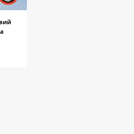
овий
та
.