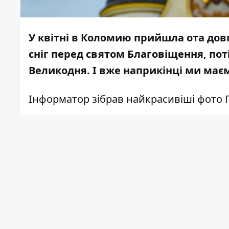
У квітні в Коломию прийшла ота дов
сніг перед святом Благовіщення, поті
Великодня. І вже наприкінці ми маєм
Інформатор
зібрав найкрасивіші фото П
В ніч з 5 на 6 квітня в Коломиї випав н
навпаки закарбували білосніжну стомет
Така хмарна погода супроводжувала всіх