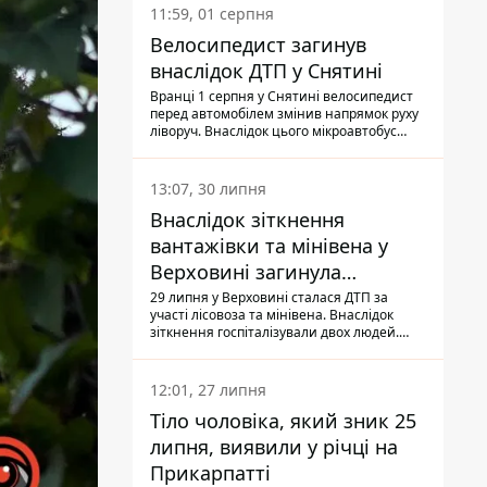
11:59, 01 серпня
Велосипедист загинув
внаслідок ДТП у Снятині
Вранці 1 серпня у Снятині велосипедист
перед автомобілем змінив напрямок руху
ліворуч. Внаслідок цього мікроавтобус
здійснив наїзд на керманича
двоколісного.
13:07, 30 липня
Внаслідок зіткнення
вантажівки та мінівена у
Верховині загинула
пасажирка, водійка - у
29 липня у Верховині сталася ДТП за
участі лісовоза та мінівена. Внаслідок
лікарні
зіткнення госпіталізували двох людей.
Попри зусилля медиків, 79-річна
пасажирка легковика померла у лікарні.
Також травми отримала водійка
12:01, 27 липня
автомобіля.
Тіло чоловіка, який зник 25
липня, виявили у річці на
Прикарпатті