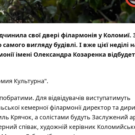
дчинила свої двері філармонія у Коломиї. 
 самого вигляду будівлі. І вже цієї неділі н
монії імені Олександра Козаренка відбуде
мия Культурна".
-побратими. Для відвідувачів виступатимуть
ьської кемерної філармонії директор та дир
ль Крячок, а солістами будуть Заслужений а
ерний співак, художній керівник Коломийськ