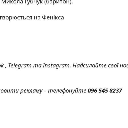
 Микола Губчук (баритон).
творюється на Фенікса
ok
,
Telegram
та
Instagram.
Надсилайте свої но
амовити рекламу – телефонуйте
096 545 8237