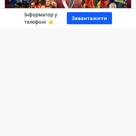
Інформатор у
Завантажити
телефоні
👉
Перший день зими прийшов до
фанатів футболу з новими
фантастичними матчами. Але перед
тим, як розкрити карти, хто сьогодні
зіграє, ми повернемось у вчорашній
день. Матч Туніс-Франція був
неймовірним. Згадати тільки сльози
фанатів Тунісу після забитого м'яча.
Австралія перемогла Данію, чим
гарантувала собі вихід у плей-офф.
Польща програла Аргентині, але обидві