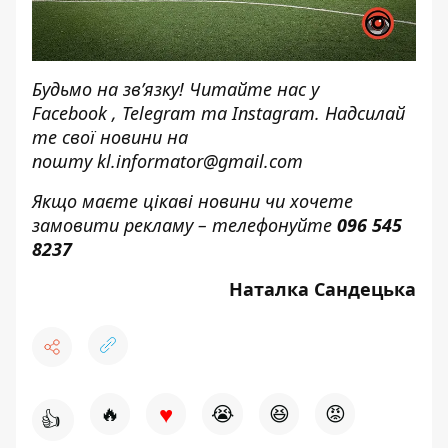
Будьмо на зв’язку! Читайте нас у
Facebook
,
Telegram
та
Instagram.
Надсилай
те свої новини н
а
пошту
kl.informator@gmail.com
Якщо маєте цікаві новини чи хочете
замовити рекламу – телефонуйте
096 545
8237
Наталка Сандецька
♥
🔥
😭
😆
😡
👍