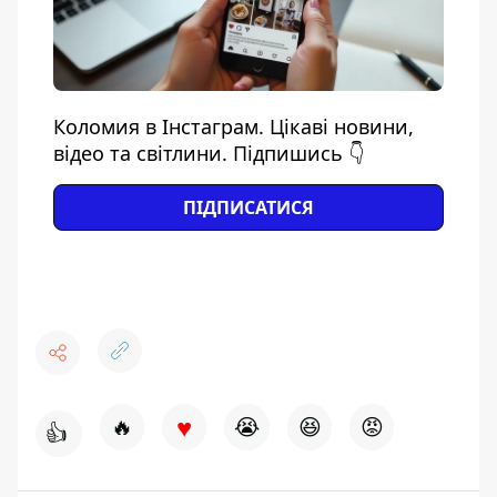
Коломия в Інстаграм. Цікаві новини,
відео та світлини. Підпишись 👇
ПІДПИСАТИСЯ
♥
🔥
😭
😆
😡
👍