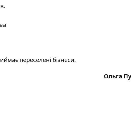
в.
ова
риймає
переселені бізнеси
.
Ольга П