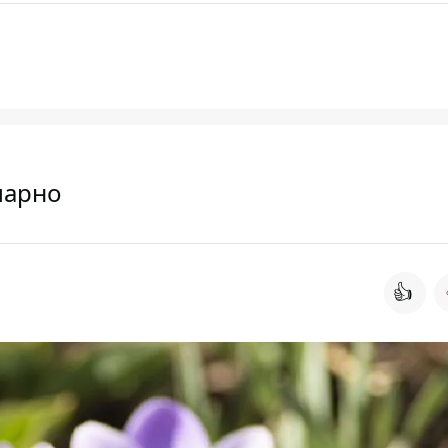
марно
👍