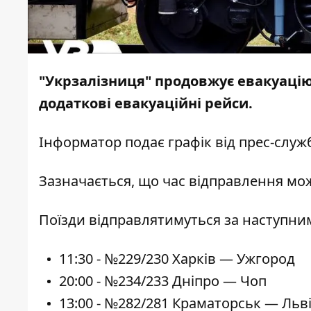
"Укрзалізниця" продовжує евакуацію 
додаткові евакуаційні рейси.
Інформатор
подає графік від
прес-служ
Зазначається, що час відправлення мо
Поїзди відправлятимуться за наступни
11:30 - №229/230 Харків — Ужгород
20:00 - №234/233 Дніпро — Чоп
13:00 - №282/281 Краматорськ — Льві