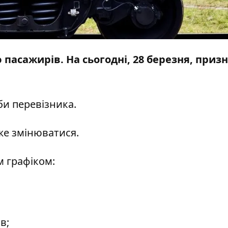
пасажирів. На сьогодні, 28 березня, приз
би
перевізника.
же змінюватися.
м графіком:
в;