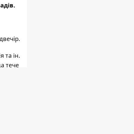
падів.
двечір.
 та ін.
а тече
чекати
д