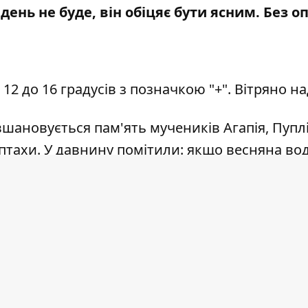
день не буде, він обіцяє бути ясним. Без о
2 до 16 градусів з позначкою "+". Вітряно на
ановується пам'ять мучеників Агапія, Пуплія
птахи. У давнину помітили: якщо весняна вод
кщо ж у цей день прилітають чайки, то можна 
й: якщо цієї ночі почуєш, як виє собака, слі
шим.