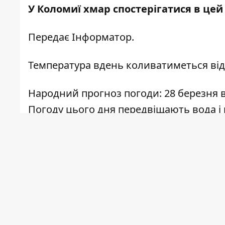
У Коломиї хмар спостерігатися в цей 
Передає
Інформатор.
Температура вдень коливатиметься від 1
Народний прогноз погоди: 28 березня вш
Погоду цього дня передвіщають вода і 
повільно, то рік очікується важким. Я
тепла. У наших пращурів був такий звича
повернути подушку, щоб сон був хоро