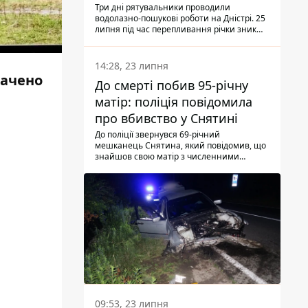
Три дні рятувальники проводили
водолазно-пошукові роботи на Дністрі. 25
липня під час перепливання річки зник
чоловік 2002 року народження. У
понеділок, 27 липня, надзвичайники
виявили тіло.
14:28, 23 липня
начено
До смерті побив 95-річну
матір: поліція повідомила
про вбивство у Снятині
До поліції звернувся 69-річний
мешканець Снятина, який повідомив, що
знайшов свою матір з численними
тілесними ушкодженнями. Та, як
з'ясували правоохоронці, ці травми жінці
наніс її син.
09:53, 23 липня