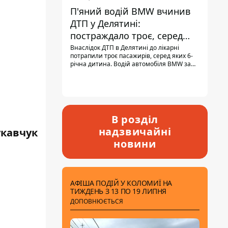
П'яний водій BMW вчинив
ДТП у Делятині:
постраждало троє, серед
них - дитина
Внаслідок ДТП в Делятині до лікарні
потрапили троє пасажирів, серед яких 6-
річна дитина. Водій автомобіля BMW за
кермом був п'яним, кількість алкоголю в
крові майже у 13,5 раза перевищувала
допустиму норму.
В розділ
надзвичайні
укавчук
новини
АФІША ПОДІЙ У КОЛОМИЇ НА
ТИЖДЕНЬ З 13 ПО 19 ЛИПНЯ
ДОПОВНЮЄТЬСЯ