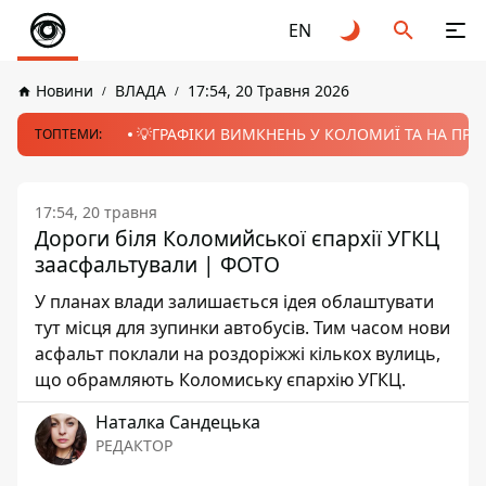
EN
Новини
ВЛАДА
17:54, 20 Травня 2026
💡ГРАФІКИ ВИМКНЕНЬ У КОЛОМИЇ ТА НА ПРИК
ТОПТЕМИ:
17:54, 20 травня
Дороги біля Коломийської єпархії УГКЦ
заасфальтували | ФОТО
У планах влади залишається ідея облаштувати
тут місця для зупинки автобусів. Тим часом нови
асфальт поклали на роздоріжжі кількох вулиць,
що обрамляють Коломиську єпархію УГКЦ.
Наталка Сандецька
РЕДАКТОР