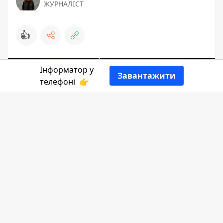
ЖУРНАЛІСТ
👍
Інформатор у
Завантажити
телефоні
👉
Інформатор Коломия
ділиться добіркою
актуальних вакансій.
Фармацевт, асистент фармацевта