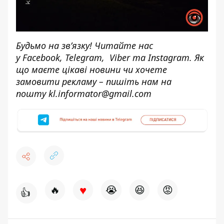
Будьмо на зв’язку! Читайте нас
у
Facebook
,
Telegram,
Viber
та
Instagram.
Як
що маєте цікаві новини чи хочете
замовити рекламу – пишіть нам на
пошту
kl.informator@gmail.com
♥
🔥
😭
😆
😡
👍