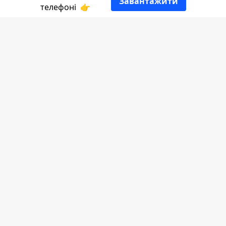
Завантажити
телефоні
👉
На Закарпатті прикордонники
рятували львів’янина, якому
переправники пообіцяли легкий спосіб
перетину держрубежу. Та, як
виявилося, шлях йому проклали через
Тису.
Повідомляє
Інформатор Коломия
з
посиланням на
Західне регіональне
управління Держприкордонслужби
України
.