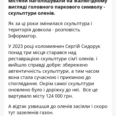
містяни наголошували на жалюгідному
вигляді головного паркового символу -
скульптури оленів.
Як за ці роки змінилася скульптура і
територія довкола - розповість
Інформатор.
У 2023 році коломиянин Сергій Сидорук
понад три місця
старався
над
реставрацією скульптури сім'ї оленів. і
вийшло справді добре: збережено
автентичність скульптури, а тим часом
вона стала сучасною і приємною до
споглядання. Окрім самої скульптури
оновлено було і доріжку до неї. Все це
вартувало місту 124 000 грн.
А відтак узвишшя до оленів засіяли і скоро
тут зазеленів газон.