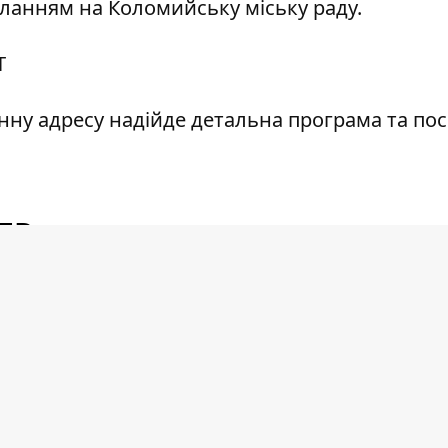
иланням на
Коломийську міську раду.
Т
нну адресу надійде детальна програма та по
ER