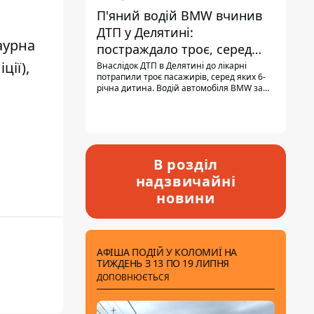
П'яний водій BMW вчинив
ДТП у Делятині:
аурна
постраждало троє, серед
них - дитина
ції),
Внаслідок ДТП в Делятині до лікарні
потрапили троє пасажирів, серед яких 6-
річна дитина. Водій автомобіля BMW за
кермом був п'яним, кількість алкоголю в
крові майже у 13,5 раза перевищувала
допустиму норму.
В розділ
надзвичайні
новини
АФІША ПОДІЙ У КОЛОМИЇ НА
ТИЖДЕНЬ З 13 ПО 19 ЛИПНЯ
ДОПОВНЮЄТЬСЯ