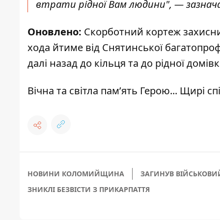
втрати рідної Вам людини", — зазнача
Оновлено:
Скорботний кортеж захисника
хода йтиме від Снятинської багатопрофіл
далі назад до кільця та до рідної домівк
Вічна та світла памʼять Герою... Щирі с
НОВИНИ КОЛОМИЙЩИНА
ЗАГИНУВ ВІЙСЬКОВИ
ЗНИКЛІ БЕЗВІСТИ З ПРИКАРПАТТЯ