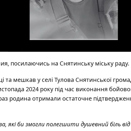
мия
, посилаючись на
Снятинську міську раду
.
 та мешкав у селі Тулова Снятинської грома
листопада 2024 року під час виконання бойово
араз родина отримали остаточне підтверджен
ва, які би змогли полегшити душевний біль від