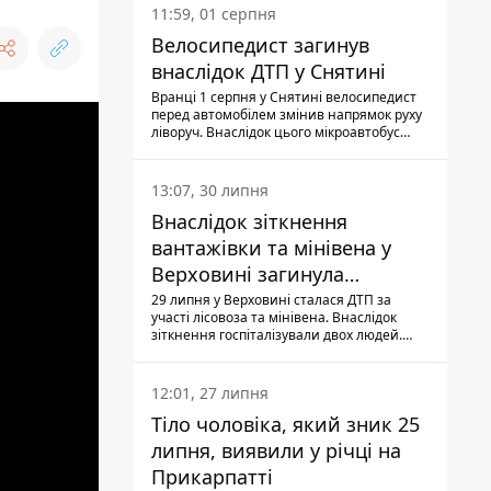
11:59, 01 серпня
Велосипедист загинув
внаслідок ДТП у Снятині
Вранці 1 серпня у Снятині велосипедист
перед автомобілем змінив напрямок руху
ліворуч. Внаслідок цього мікроавтобус
здійснив наїзд на керманича
двоколісного.
13:07, 30 липня
Внаслідок зіткнення
вантажівки та мінівена у
Верховині загинула
пасажирка, водійка - у
29 липня у Верховині сталася ДТП за
участі лісовоза та мінівена. Внаслідок
лікарні
зіткнення госпіталізували двох людей.
Попри зусилля медиків, 79-річна
пасажирка легковика померла у лікарні.
Також травми отримала водійка
12:01, 27 липня
автомобіля.
Тіло чоловіка, який зник 25
липня, виявили у річці на
Прикарпатті