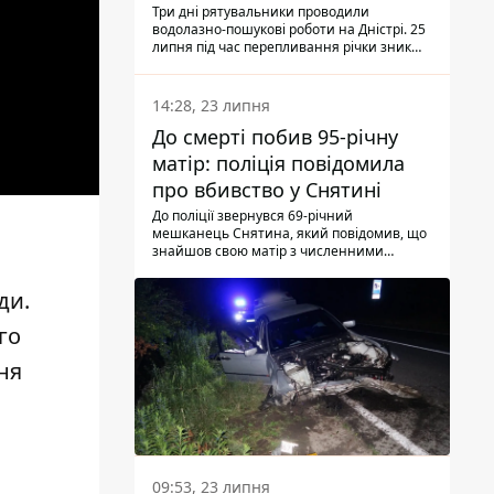
Три дні рятувальники проводили
водолазно-пошукові роботи на Дністрі. 25
липня під час перепливання річки зник
чоловік 2002 року народження. У
понеділок, 27 липня, надзвичайники
виявили тіло.
14:28, 23 липня
До смерті побив 95-річну
матір: поліція повідомила
про вбивство у Снятині
До поліції звернувся 69-річний
мешканець Снятина, який повідомив, що
знайшов свою матір з численними
тілесними ушкодженнями. Та, як
з'ясували правоохоронці, ці травми жінці
ди.
наніс її син.
го
ня
09:53, 23 липня