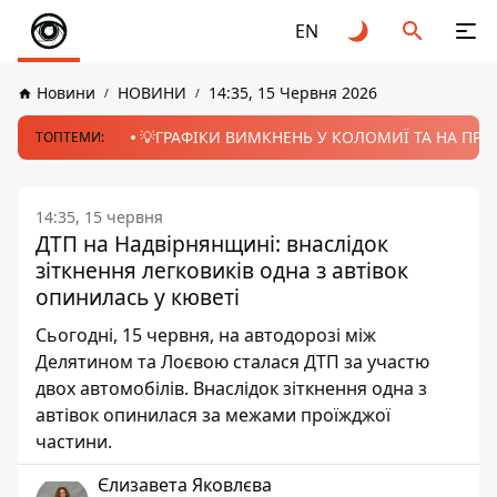
EN
Новини
НОВИНИ
14:35, 15 Червня 2026
💡ГРАФІКИ ВИМКНЕНЬ У КОЛОМИЇ ТА НА ПРИК
ТОПТЕМИ:
14:35, 15 червня
ДТП на Надвірнянщині: внаслідок
зіткнення легковиків одна з автівок
опинилась у кюветі
Сьогодні, 15 червня, на автодорозі між
Делятином та Лоєвою сталася ДТП за участю
двох автомобілів. Внаслідок зіткнення одна з
автівок опинилася за межами проїжджої
частини.
Єлизавета Яковлєва