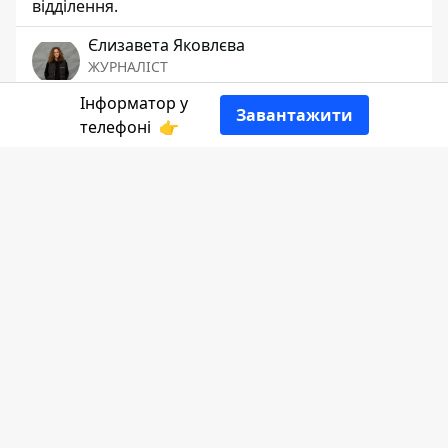
відділення.
Єлизавета Яковлєва
ЖУРНАЛІСТ
Інформатор у
Завантажити
👍
телефоні
👉
Фото: Львівська митниця
Розповідає
Інформатор Коломия
,
посилаючись на
митників
.
Інцидент трапився у пункті пропуску
"Краківець – Корчова". Рейсовий автобус,
що курсував за маршрутом "Вроцлав –
Косів", прибув на в’їзд в Україну під
керуванням 42-річного мешканця Івано-