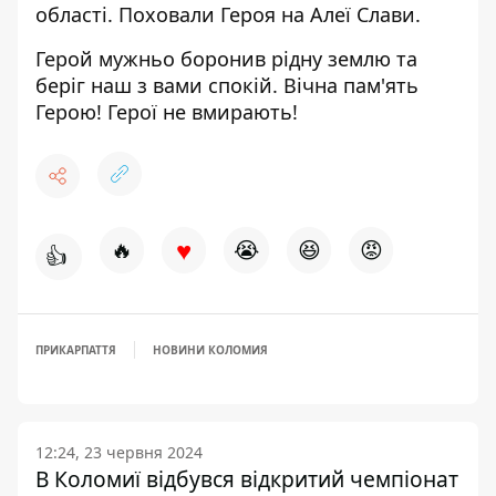
області. Поховали Героя на Алеї Слави.
Герой мужньо боронив рідну землю та
беріг наш з вами спокій. Вічна пам'ять
Герою! Герої не вмирають!
♥
🔥
😭
😆
😡
👍
ПРИКАРПАТТЯ
НОВИНИ КОЛОМИЯ
12:24, 23 червня 2024
В Коломиї відбувся відкритий чемпіонат