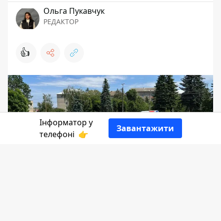
Ольга Пукавчук
РЕДАКТОР
👍
Інформатор у
Завантажити
телефоні
👉
Зі схиленими головами, на колінах
Отинійська громада живим коридором