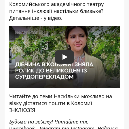
Коломийського академічного театру
питання інклюзії настільки близьке?
Детальніше - у відео.
Play
Читайте до теми
Наскільки можливо на
візку дістатися пошти в Коломиї |
ІНКЛЮЗІЯ
Будьмо на зв’язку! Читайте нас
у
Facebook
,
Telegram
та
Instagram.
Надсила