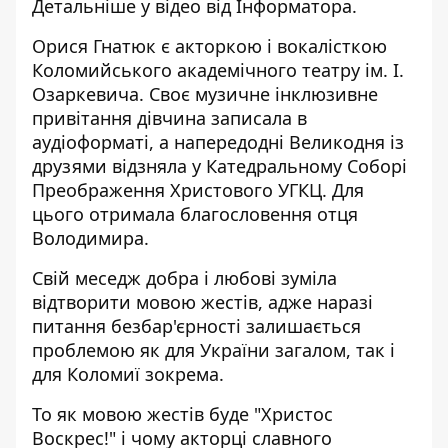
Детальніше у відео від
Інформатора
.
Орися Гнатюк є акторкою і вокалісткою
Коломийського академічного театру ім. І.
Озаркевича. Своє музичне інклюзивне
привітання дівчина записала в
аудіоформаті, а напередодні Великодня із
друзями відзняла у Катедральному Соборі
Преображення Христового УГКЦ. Для
цього отримала благословення отця
Володимира.
Свій меседж добра і любові зуміла
відтворити мовою жестів, адже наразі
питання безбар'єрності залишається
проблемою як для України загалом, так і
для Коломиї зокрема.
То як мовою жестів буде "Христос
Воскрес!" і чому акторці славного