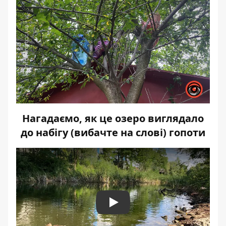
Нагадаємо, як це озеро виглядало
до набігу (вибачте на слові) гопоти
Play