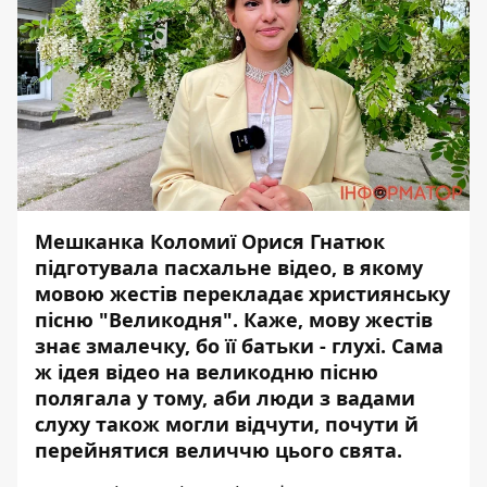
Мешканка Коломиї Орися Гнатюк
підготувала пасхальне відео, в якому
мовою жестів перекладає християнську
пісню "Великодня". Каже, мову жестів
знає змалечку, бо її батьки - глухі. Сама
ж ідея відео на великодню пісню
полягала у тому, аби люди з вадами
слуху також могли відчути, почути й
перейнятися величчю цього свята.