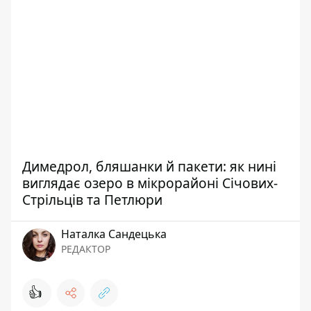
Димедрол, бляшанки й пакети: як нині
виглядає озеро в мікрорайоні Січових-
Стрільців та Петлюри
Наталка Сандецька
РЕДАКТОР
👍