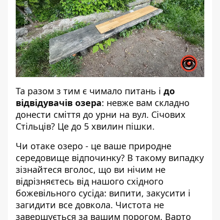
Та разом з тим є чимало питань і
до
відвідувачів озера
: невже вам складно
донести сміття до урни на вул. Січових
Стільців? Це до 5 хвилин пішки.
Чи отаке озеро - це ваше природне
середовище відпочинку? В такому випадку
зізнайтеся вголос, що ви нічим не
відрізняєтесь від нашого східного
божевільного сусіда: випити, закусити і
загидити все довкола. Чистота не
завершується за вашим порогом. Варто