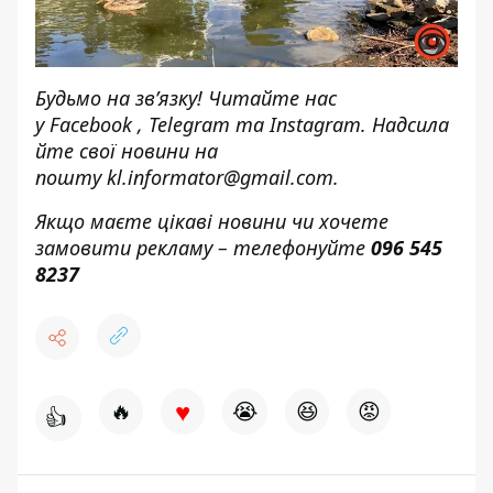
Будьмо на зв’язку! Читайте нас
у
Facebook
,
Telegram
та
Instagram.
Надсила
йте свої новини н
а
пошту
kl.informator@gmail.com.
Якщо маєте цікаві новини чи хочете
замовити рекламу – телефонуйте
096 545
8237
♥
🔥
😭
😆
😡
👍