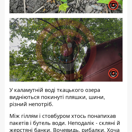
У каламутній воді ткацького озера
видніються покинуті пляшки, шини,
різний непотріб.
Між гіллям і стовбуром хтось понапихав
пакетів і бутель води. Неподалік - скляні й
жерстяні банки. Вочевидь, рибалки. Хоча