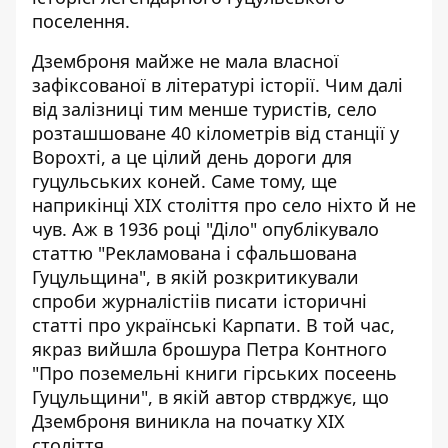
поселення.
Дземброня майже не мала власної
зафіксованої в літературі історії. Чим далі
від залізниці тим менше туристів, село
розташшоване 40 кілометрів від станції у
Ворохті, а це цілий день дороги для
гуцульських коней. Саме тому, ще
наприкінці ХІХ століття про село ніхто й не
чув. Аж в 1936 році "Діло" опублікувало
статтю "Рекламована і сфальшована
Гуцульщина", в якій розкритикували
спроби журналістіів писати історичні
статті про українські Карпати. В той час,
якраз вийшла брошура Петра Контного
"Про поземельні книги гірських посеень
Гуцульщини", в якій автор стврджує, що
Дземброня виникла на початку ХІХ
століття.