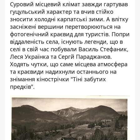
Суровий місцевий клімат завжди гартував
гуцульський характер та вчив стійко
зносити холодні карпатські зими. А влітку
засніжені вершини перетворюються на
фотогенічний краєвид для туристів. Попри
віддаленість села, існують легенди, що в
селі в свій час побували Василь Стефаник,
Леся Українка та Сергй Параджанов.
Ходять чутки, що саме місцева атмосфера
та краєвиди надихнули останнього на
знімання кінострічки "Тіні забутих
предків".