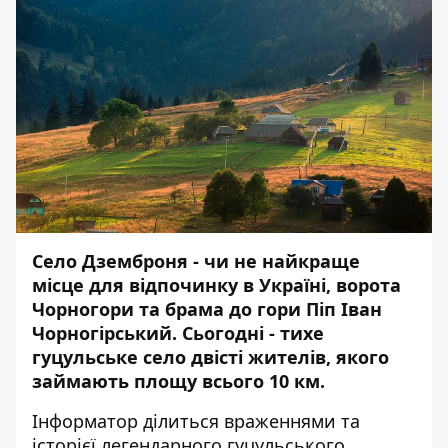
Село Дземброня - чи не найкраще
місце для відпочинку в Україні, ворота
Чорногори та брама до гори Піп Іван
Чорногірський. Сьогодні - тихе
гуцульське село двісті жителів, якого
займають площу всього 10 км.
Інформатор
ділиться враженнями та
історієї легендарного гуцульського