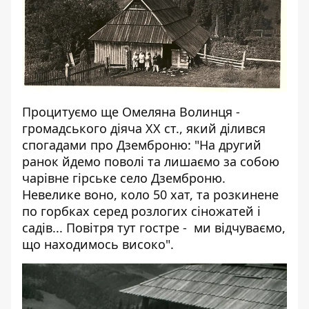
Процитуємо ще Омеляна Волинця -
громадського діяча ХХ ст., який ділився
спогадами про Дземброню: "На другий
ранок йдемо поволі та лишаємо за собою
чарівне гірське село Дземброню.
Невелике воно, коло 50 хат, та розкинене
по горбках серед розлогих сіножатей і
садів... Повітря тут гостре - ми відчуваємо,
що находимось високо".