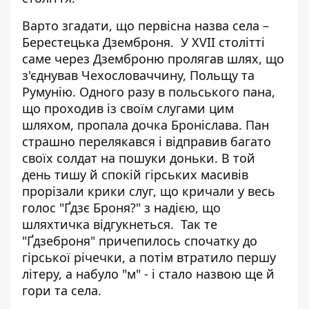
Варто згадати, що первісна назва села –
Берестецька Дземброня. У XVII столітті
саме через Дземброню пролягав шлях, що
з'єднував Чехословаччину, Польщу та
Румунію. Одного разу в польського пана,
що проходив із своїм слугами цим
шляхом, пропала дочка Броніслава. Пан
страшно перелякався і відправив багато
своїх солдат на пошуки доньки. В той
день тишу й спокій гірських масивів
прорізали крики слуг, що кричали у весь
голос "Ґдзє Броня?" з надією, що
шляхтичка відгукнеться. Так те
"Ґдзеброня" причепилось спочатку до
гірської річечки, а потім втратило першу
літеру, а набуло "м" - і стало назвою ще й
гори та села.