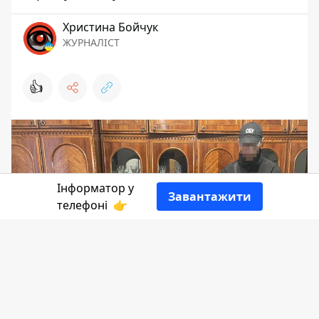
Христина Бойчук
ЖУРНАЛІСТ
👍
Інформатор у
Завантажити
телефоні
👉
Мешканець Івано-Франківська агітував