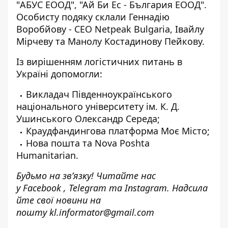
"АБУС ЕООД", "Ай Би Ес - България ЕООД".
Особисту подяку склали Геннадію
Воробйову - CEO Netpeak Bulgaria, Івайлу
Мірчеву та Манолу Костадинову Пейкову.
Із вирішенням логістичних питань в
Україні допомогли:
Викладач Південноукраїнського
національного університету ім. К. Д.
Ушинського Олександр Середа;
Краудфандингова платформа Моє Місто;
Нова пошта та Nova Poshta
Humanitarian.
Будьмо на зв’язку! Читайте нас
у
Facebook
,
Telegram
та
Instagram.
Надсила
йте свої новини н
а
пошту
kl.informator@gmail.com