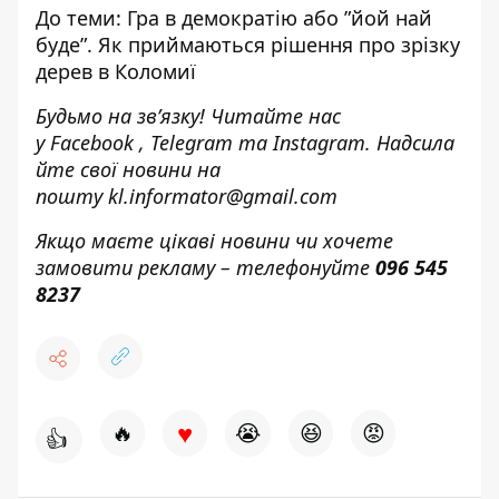
До теми:
Гра в демократію або ”йой най
буде”. Як приймаються рішення про зрізку
дерев в Коломиї
Будьмо на зв’язку! Читайте нас
у
Facebook
,
Telegram
та
Instagram.
Надсила
йте свої новини н
а
пошту
kl.informator@gmail.com
Якщо маєте цікаві новини чи хочете
замовити рекламу – телефонуйте
096 545
8237
♥
🔥
😭
😆
😡
👍