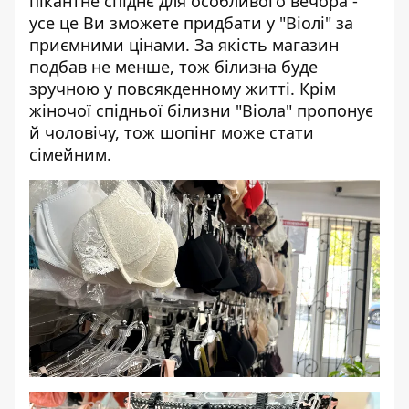
пікантне спіднє для особливого вечора -
усе це Ви зможете придбати у
"Віолі"
за
приємними цінами. За якість магазин
подбав не менше, тож білизна буде
зручною у повсякденному житті. Крім
жіночої спідньої білизни
"Віола"
пропонує
й чоловічу, тож шопінг може стати
сімейним.