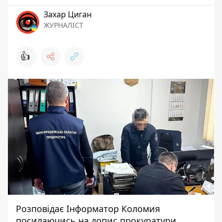
Захар Циган
ЖУРНАЛІСТ
👍
Розповідає
Інформатор Коломия
посилаючись на
допис
прокуратури.