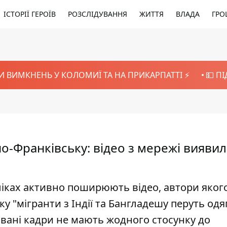
ІСТОРІЇ ГЕРОЇВ
РОЗСЛІДУВАННЯ
ЖИТТЯ
ВЛАДА
ГРО
И ВИМКНЕНЬ У КОЛОМИЇ ТА НА ПРИКАРПАТТІ ⚡️
💵 П
ано-Франківську: відео з мережі вияви
ліках активно поширюють відео, автори яког
у "мігранти з Індії та Бангладешу перуть одя
ковані кадри не мають жодного стосунку до