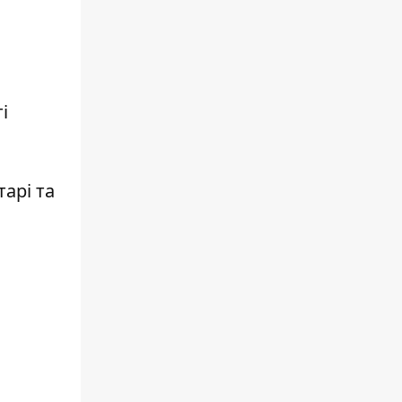
і
арі та