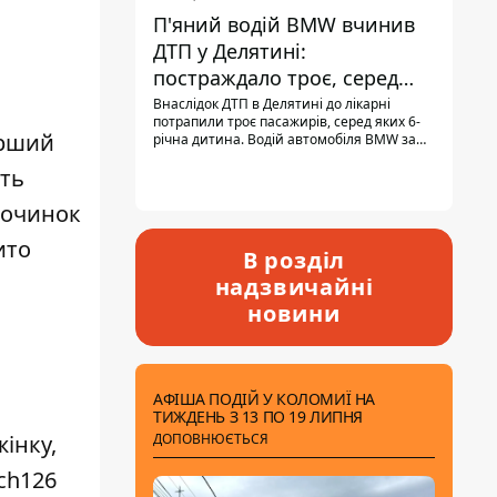
П'яний водій BMW вчинив
ДТП у Делятині:
постраждало троє, серед
них - дитина
Внаслідок ДТП в Делятині до лікарні
потрапили троє пасажирів, серед яких 6-
ерший
річна дитина. Водій автомобіля BMW за
кермом був п'яним, кількість алкоголю в
сть
крові майже у 13,5 раза перевищувала
допустиму норму.
починок
ито
В розділ
надзвичайні
новини
АФІША ПОДІЙ У КОЛОМИЇ НА
ТИЖДЕНЬ З 13 ПО 19 ЛИПНЯ
ДОПОВНЮЄТЬСЯ
жінку,
ach126