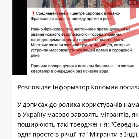
Розповідає
Інформатор Коломия
посил
У дописах до
ролика
користувачів нама
в Україну масово завозять мігрантів, як
поширюють
такі
твердження
: "Середн
одяг просто в річці" та "Мігранти з Інді