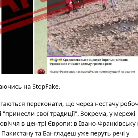
аючись на
StopFake
.
гаються переконати, що через нестачу робоч
і "принесли свої традиції". Зокрема, у мережі
ьовіччя в центрі Європи: в Івано-Франківську
ї, Пакистану та Бангладеш уже перуть речі у