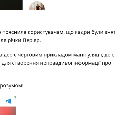
о пояснила користувачам, що кадри були знят
іля річки Періяр.
део є черговим прикладом маніпуляції, де ст
 для створення неправдивої інформації про
 розумом!