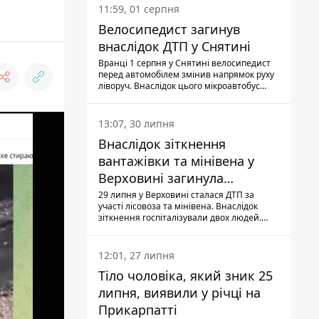
11:59, 01 серпня
Велосипедист загинув
внаслідок ДТП у Снятині
Вранці 1 серпня у Снятині велосипедист
перед автомобілем змінив напрямок руху
ліворуч. Внаслідок цього мікроавтобус
здійснив наїзд на керманича
двоколісного.
13:07, 30 липня
Внаслідок зіткнення
вантажівки та мінівена у
Верховині загинула
пасажирка, водійка - у
29 липня у Верховині сталася ДТП за
участі лісовоза та мінівена. Внаслідок
лікарні
зіткнення госпіталізували двох людей.
Попри зусилля медиків, 79-річна
пасажирка легковика померла у лікарні.
Також травми отримала водійка
12:01, 27 липня
автомобіля.
Тіло чоловіка, який зник 25
липня, виявили у річці на
Прикарпатті