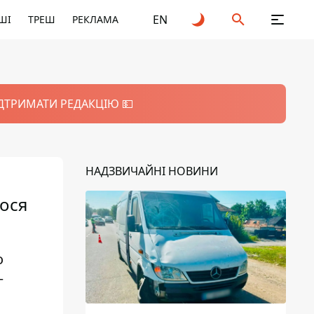
EN
ШІ
ТРЕШ
РЕКЛАМА
ІДТРИМАТИ РЕДАКЦІЮ 💵
НАДЗВИЧАЙНІ НОВИНИ
лося
о
г