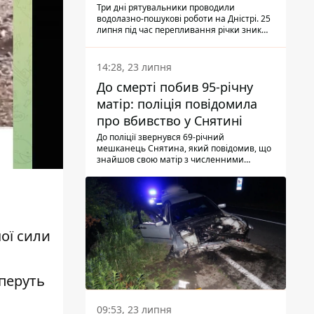
Три дні рятувальники проводили
водолазно-пошукові роботи на Дністрі. 25
липня під час перепливання річки зник
чоловік 2002 року народження. У
понеділок, 27 липня, надзвичайники
виявили тіло.
14:28, 23 липня
До смерті побив 95-річну
матір: поліція повідомила
про вбивство у Снятині
До поліції звернувся 69-річний
мешканець Снятина, який повідомив, що
знайшов свою матір з численними
тілесними ушкодженнями. Та, як
з'ясували правоохоронці, ці травми жінці
наніс її син.
ої сили
 перуть
09:53, 23 липня