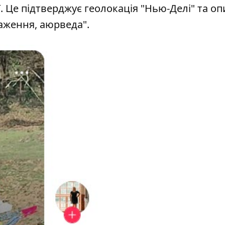
. Це підтверджує геолокація "Нью-Делі" та оп
раження, аюрведа".