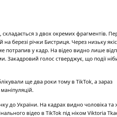
х, складається з двох окремих фрагментів. П
на березі річки Бистриця. Через низьку які
е потрапив у кадр. На відео видно лише від
и. Закадровий голос стверджує, що події ніб
лікували ще два роки тому в TikTok, а зараз
маніпуляцій.
нку до України. На кадрах видно чоловіка та 
игінального
відео
в TikTok під ніком Viktoria Tk