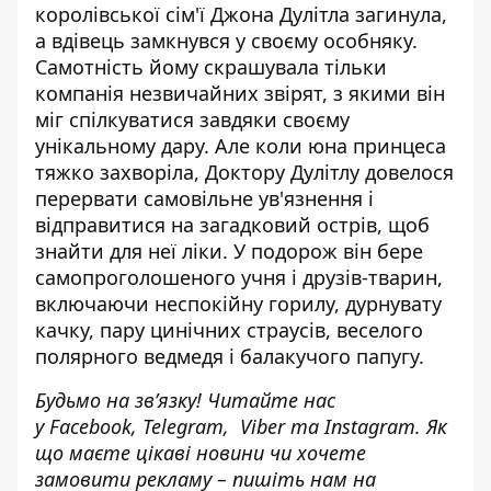
королівської сім'ї Джона Дулітла загинула,
а вдівець замкнувся у своєму особняку.
Самотність йому скрашувала тільки
компанія незвичайних звірят, з якими він
міг спілкуватися завдяки своєму
унікальному дару. Але коли юна принцеса
тяжко захворіла, Доктору Дулітлу довелося
перервати самовільне ув'язнення і
відправитися на загадковий острів, щоб
знайти для неї ліки. У подорож він бере
самопроголошеного учня і друзів-тварин,
включаючи неспокійну горилу, дурнувату
качку, пару цинічних страусів, веселого
полярного ведмедя і балакучого папугу.
Будьмо на зв’язку! Читайте нас
у
Facebook
,
Telegram,
Viber
та
Instagram.
Як
що маєте цікаві новини чи хочете
замовити рекламу – пишіть нам на