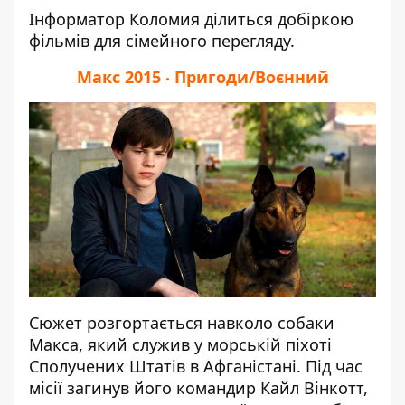
Інформатор Коломия
ділиться добіркою
фільмів для сімейного перегляду.
Макс 2015 ‧ Пригоди/Воєнний
Сюжет розгортається навколо собаки
Макса, який служив у морській піхоті
Сполучених Штатів в Афганістані. Під час
місії загинув його командир Кайл Вінкотт,