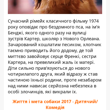
Сучасний рімейк класичного фільму 1974
року оповідає про бездомного пса, на ім'я
Бенджі, якого одного разу на вулиці
зустрів Картер, школяр з Нового Орлеана.
Зачарований кошлатим песиком, хлопчик
таємно приводить його додому, де той
миттєво завойовує серце Френкі, сестри
Картера, на превеликий жаль їх матері.
Діти сильно прив'язуються до нового
чотирилапого друга, який відразу ж став
частиною їхньої родини, проте незабаром
над ними нависає серйозна небезпека в
особі злочинців, які викрали їх.
Життя і мета собаки 2017 ‧ Дитячий/
Комедія