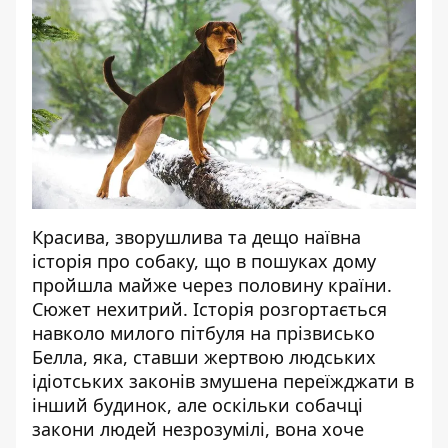
Красива, зворушлива та дещо наївна
історія про собаку, що в пошуках дому
пройшла майже через половину країни.
Сюжет нехитрий. Історія розгортається
навколо милого пітбуля на прізвисько
Белла, яка, ставши жертвою людських
ідіотських законів змушена переїжджати в
інший будинок, але оскільки собачці
закони людей незрозумілі, вона хоче