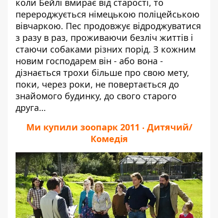
коли Бейлі вмирає від старості, то
перероджується німецькою поліцейською
вівчаркою. Пес продовжує відроджуватися
з разу в раз, проживаючи безліч життів і
стаючи собаками різних порід. З кожним
новим господарем він - або вона -
дізнається трохи більше про свою мету,
поки, через роки, не повертається до
знайомого будинку, до свого старого
друга…
Ми купили зоопарк 2011 ‧ Дитячий/
Комедія