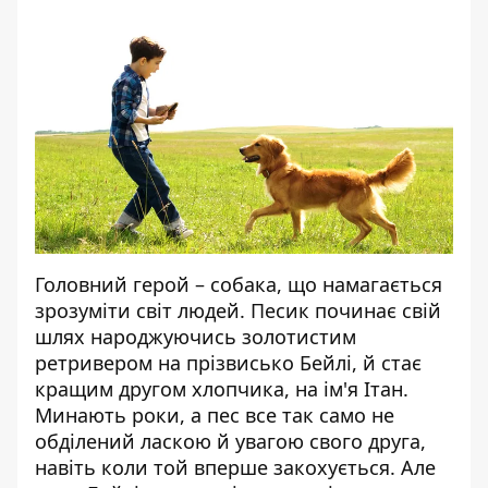
Головний герой – собака, що намагається
зрозуміти світ людей. Песик починає свій
шлях народжуючись золотистим
ретривером на прізвисько Бейлі, й стає
кращим другом хлопчика, на ім'я Ітан.
Минають роки, а пес все так само не
обділений ласкою й увагою свого друга,
навіть коли той вперше закохується. Але