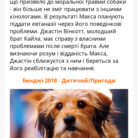
що призвело до моральної травми собаки
- він більше не зміг працювати з іншими
кінологами. В результаті Макса планують
піддати евтаназії через його поведінкові
проблеми. Джастін Вінкотт, молодший
брат Кайла, має справу з власними
проблемами після смерті брата. Але
визнаючи розум і відданість Макса,
Джастін сближуєтся з ним і береться за
його реабілітацію та навчання.
Бенджі 2018 ‧ Дитячий/Пригоди