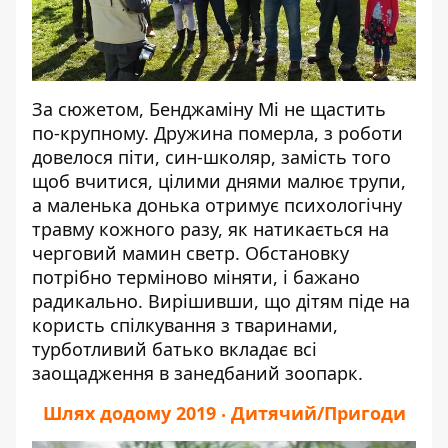
За сюжетом, Бенджаміну Мі не щастить
по-крупному. Дружина померла, з роботи
довелося піти, син-школяр, замість того
щоб вчитися, цілими днями малює трупи,
а маленька донька отримує психологічну
травму кожного разу, як натикається на
черговий мамин светр. Обстановку
потрібно терміново міняти, і бажано
радикально. Вирішивши, що дітям піде на
користь спілкування з тваринами,
турботливий батько вкладає всі
заощадження в занедбаний зоопарк.
Шлях додому 2019 ‧ Дитячий/Пригоди