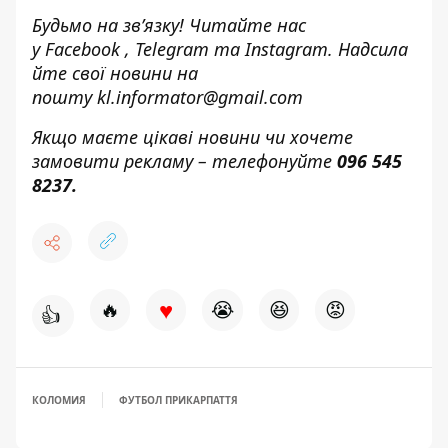
Будьмо на зв’язку! Читайте нас
у
Facebook
,
Telegram
та
Instagram.
Надсила
йте свої новини н
а
пошту
kl.informator@gmail.com
Якщо маєте цікаві новини чи хочете
замовити рекламу – телефонуйте
096 545
8237
.
♥
🔥
😭
😆
😡
👍
КОЛОМИЯ
ФУТБОЛ ПРИКАРПАТТЯ