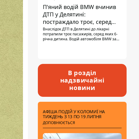
П'яний водій BMW вчинив
ДТП у Делятині:
постраждало троє, серед
них - дитина
Внаслідок ДТП в Делятині до лікарні
потрапили троє пасажирів, серед яких 6-
річна дитина. Водій автомобіля BMW за
кермом був п'яним, кількість алкоголю в
крові майже у 13,5 раза перевищувала
допустиму норму.
В розділ
надзвичайні
новини
АФІША ПОДІЙ У КОЛОМИЇ НА
ТИЖДЕНЬ З 13 ПО 19 ЛИПНЯ
ДОПОВНЮЄТЬСЯ