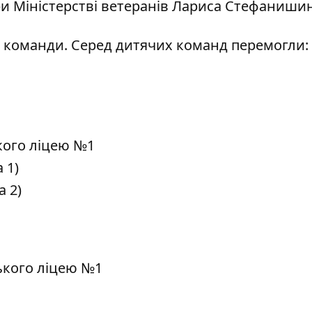
ри Міністерстві ветеранів Лариса Стефанишин
лі команди. Серед дитячих команд перемогли:
ького ліцею №1
 1)
а 2)
ського ліцею №1