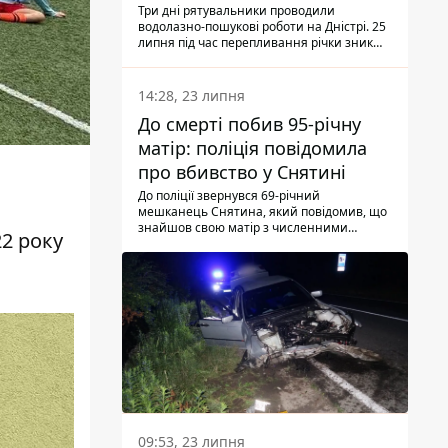
Три дні рятувальники проводили
водолазно-пошукові роботи на Дністрі. 25
липня під час перепливання річки зник
чоловік 2002 року народження. У
понеділок, 27 липня, надзвичайники
виявили тіло.
14:28, 23 липня
До смерті побив 95-річну
матір: поліція повідомила
про вбивство у Снятині
До поліції звернувся 69-річний
мешканець Снятина, який повідомив, що
знайшов свою матір з численними
2 року
тілесними ушкодженнями. Та, як
з'ясували правоохоронці, ці травми жінці
наніс її син.
09:53, 23 липня