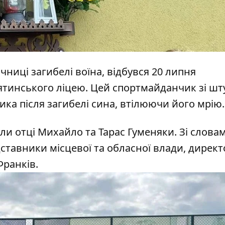
чниці загибелі воїна, відбувся 20 липня
ятинського ліцею. Цей спортмайданчик зі ш
ника
після загибелі сина, втілюючи його мрію.
ли отці Михайло та Тарас Гуменяки. Зі слова
ставники місцевої та обласної влади, директ
Франків.