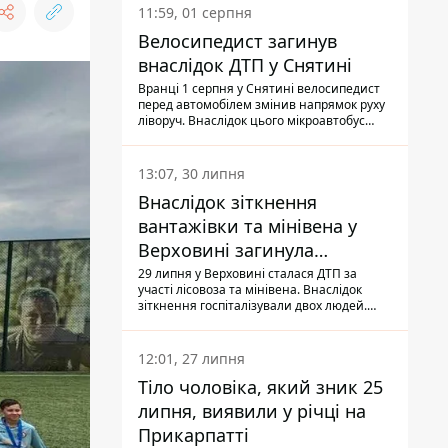
11:59, 01 серпня
Велосипедист загинув
внаслідок ДТП у Снятині
Вранці 1 серпня у Снятині велосипедист
перед автомобілем змінив напрямок руху
ліворуч. Внаслідок цього мікроавтобус
здійснив наїзд на керманича
двоколісного.
13:07, 30 липня
Внаслідок зіткнення
вантажівки та мінівена у
Верховині загинула
пасажирка, водійка - у
29 липня у Верховині сталася ДТП за
участі лісовоза та мінівена. Внаслідок
лікарні
зіткнення госпіталізували двох людей.
Попри зусилля медиків, 79-річна
пасажирка легковика померла у лікарні.
Також травми отримала водійка
12:01, 27 липня
автомобіля.
Тіло чоловіка, який зник 25
липня, виявили у річці на
Прикарпатті