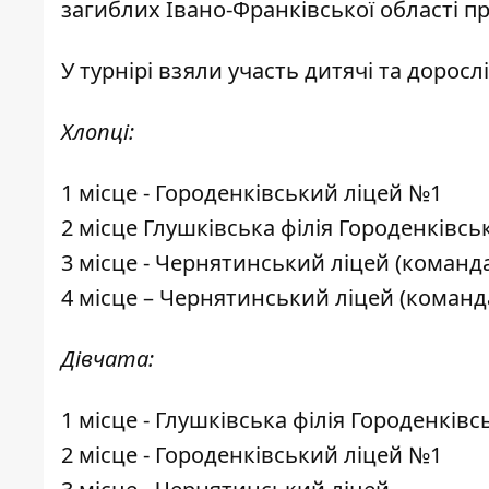
загиблих Івано-Франківської області п
У турнірі взяли участь дитячі та дорос
Хлопці:
1 місце - Городенківський ліцей №1
2 місце Глушківська філія Городенківс
3 місце - Чернятинський ліцей (команда
4 місце – Чернятинський ліцей (команд
Дівчата:
1 місце - Глушківська філія Городенків
2 місце - Городенківський ліцей №1