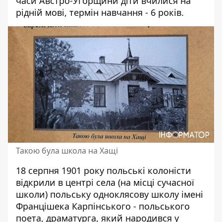
часи Австро-Угорщини діти вчилися на
рідній мові, термін навчання - 6 років.
Такою була школа на Хащі
18 серпня 1901 року польські колоністи
відкрили в центрі села (на місці сучасної
школи) польську одноклясову школу імені
Францішека Карпінського - польського
поета, драматурга, який народився у