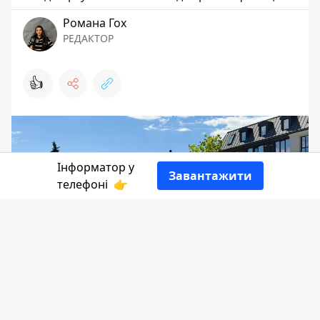
Романа Гох
РЕДАКТОР
👍
Інформатор у
Завантажити
телефоні
👉
Інформатор Коломия
ділиться переліком
вакансій