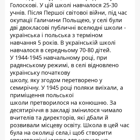
Голоскові. У цій школі навчалося 25-30
учнів. Після Першої світової війни, під час
окупації Галичини Польщею, у селі були
дві двокласові публичні вселюдні школи -
українська і польська з терміном
навчання 5 років. В українській школі
навчалося в середньому 70-80 дітей.
У 1944-1945 навчальному році, при
радянському режимі, в селі відновлено
українську початкову
школу, яку згодом перетворено у
семирічну. У 1945 році поляки виїхали, а
приміщення польської
школи претворилося на конюшню. За
десятиріччя в закладі змінилося чимало
вчителів та директорів, які дбали й
розвивали місцеву освіту. Школа в цей час
була на околиці села,і щоб створити
сприятливіші умови для навчально-