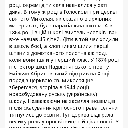
році, окремі діти села навчалися у хаті
дяка. В тому ж році в Голоскові при церкві
святого Миколая, як сказано в архівних
матеріалах, була парахіальна школа. А в
1864 році в цій школі вчитель Злепків Іван
вже навчав 45 дітей. Діти в той час ходили
в школу босі, а хлопчикам шили перші
штани з домотканого полотна аж тоді,
коли вони ішли у перший клас. У 1874 році
інспектор шкіл Надвірнянського повіту
Емільян Абрисовський відкрив на Хащі
поряд з церквою св. Миколая (не
збереглася, згоріла в 1944 році)
новозбудовану руську (українську)
школу. Незважаючи на засилля іноземців
після скасування кріпосного права, селяни
тягнулись до освіти. Тут церква відіграла
велику роль у просвітницькій діяльності. У