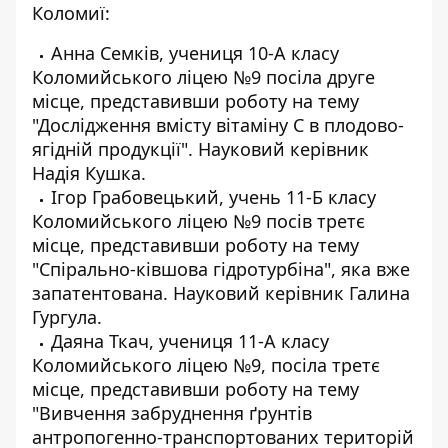
Коломиї:
Анна Семків, учениця 10-А класу
Коломийського ліцею №9 посіла друге
місце, представивши роботу на тему
"Дослідження вмісту вітаміну С в плодово-
ягідній продукції". Науковий керівник
Надія Кушка.
Ігор Грабовецький, учень 11-Б класу
Коломийського ліцею №9 посів третє
місце, представивши роботу на тему
"Спірально-ківшова гідротурбіна", яка вже
запатентована. Науковий керівник Галина
Гургула.
Даяна Ткач, учениця 11-А класу
Коломийського ліцею №9, посіла третє
місце, представивши роботу на тему
"Вивчення забруднення ґрунтів
антропогенно-транспортованих територій