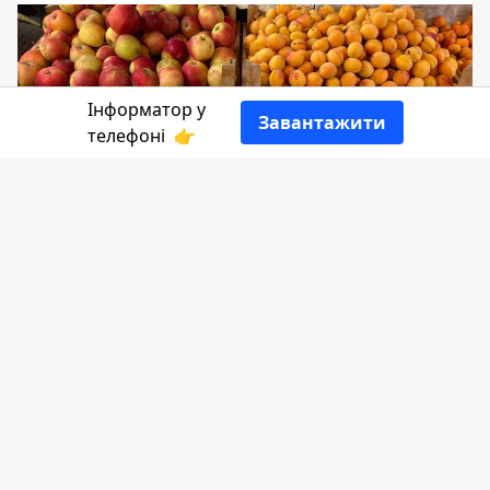
Інформатор у
Завантажити
телефоні
👉
Солодкі, соковиті, ароматні, домашні,
смачні та добренькі. Так на
коломийському базарі продавці
описують свої персики та абрикоси. Які
саме купити - вибір доволі нелегкий.
Адже на ринку
ці фрукти
продають
різного розміру, кольору та смаку. Якщо
по таких критеріях вам важко