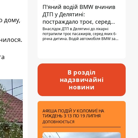
П'яний водій BMW вчинив
ДТП у Делятині:
о дому,
постраждало троє, серед
них - дитина
Внаслідок ДТП в Делятині до лікарні
потрапили троє пасажирів, серед яких 6-
нилося.
річна дитина. Водій автомобіля BMW за
кермом був п'яним, кількість алкоголю в
крові майже у 13,5 раза перевищувала
допустиму норму.
та
В розділ
надзвичайні
новини
АФІША ПОДІЙ У КОЛОМИЇ НА
ТИЖДЕНЬ З 13 ПО 19 ЛИПНЯ
ДОПОВНЮЄТЬСЯ