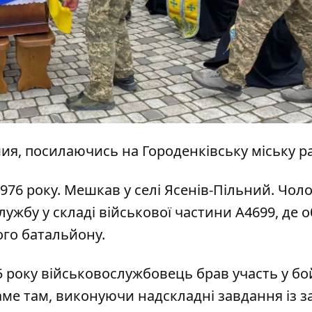
мия
, посилаючись на
Городенківську міську р
76 року. Мешкав у селі Ясенів-Пільний. Чоло
лужбу у складі військової частини А4699, де 
ого батальйону.
25 року військовослужбовець брав участь у б
 Саме там, виконуючи надскладні завдання із з