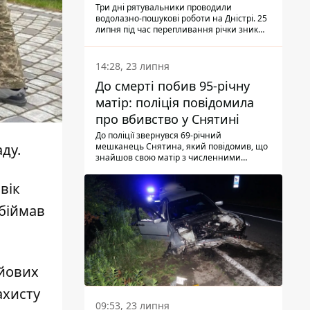
Три дні рятувальники проводили
водолазно-пошукові роботи на Дністрі. 25
липня під час перепливання річки зник
чоловік 2002 року народження. У
понеділок, 27 липня, надзвичайники
виявили тіло.
14:28, 23 липня
До смерті побив 95-річну
матір: поліція повідомила
про вбивство у Снятині
До поліції звернувся 69-річний
мешканець Снятина, який повідомив, що
аду
.
знайшов свою матір з численними
тілесними ушкодженнями. Та, як
з'ясували правоохоронці, ці травми жінці
вік
наніс її син.
обіймав
ойових
ахисту
09:53, 23 липня