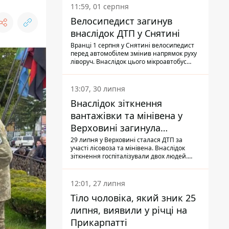
11:59, 01 серпня
Велосипедист загинув
внаслідок ДТП у Снятині
Вранці 1 серпня у Снятині велосипедист
перед автомобілем змінив напрямок руху
ліворуч. Внаслідок цього мікроавтобус
здійснив наїзд на керманича
двоколісного.
13:07, 30 липня
Внаслідок зіткнення
вантажівки та мінівена у
Верховині загинула
пасажирка, водійка - у
29 липня у Верховині сталася ДТП за
участі лісовоза та мінівена. Внаслідок
лікарні
зіткнення госпіталізували двох людей.
Попри зусилля медиків, 79-річна
пасажирка легковика померла у лікарні.
Також травми отримала водійка
12:01, 27 липня
автомобіля.
Тіло чоловіка, який зник 25
липня, виявили у річці на
Прикарпатті