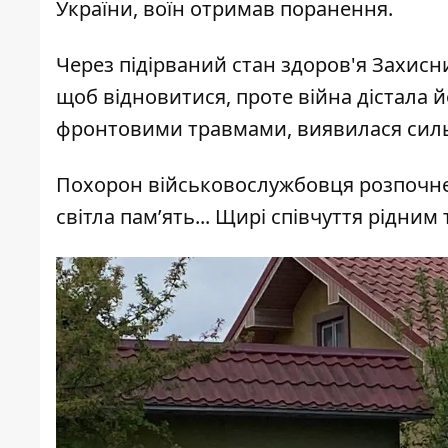
України, воїн отримав поранення.
Через підірваний стан здоров'я Захисни
щоб відновитися, проте війна дістала й
фронтовими травмами, виявилася силь
Похорон військовослужбовця розпочнетьс
світла памʼять... Щирі співчуття рідним 