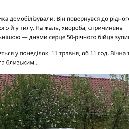
ка демобілізували. Він повернувся до рідног
ого й у тилу. На жаль, хвороба, спричинена
нішою — днями серце 50-річного бійця зупи
я у понеділок, 11 травня, об 11 год. Вічна 
та близьким...