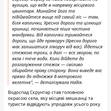
вулицю, що веде в напрямку місцевого
цвинтаря. Минайте його та
підіймайтеся вище під самий ліс — там,
біля каплички, Хресної дороги та цілющої
криниці, починається піша частина
мандрівки. Від каплички тримайтеся
дороги, що йде праворуч (Хресна дорога
має залишатися ліворуч від вас). Йдеться
стежкою трохи, а далі — все звором, по
якім і тече вода. Коли дійдете до
розгалуження стежок — сміливо
обирайте праву сторону. Вона виведе вас
прямо до підніжжя 8-метрового
велетня”,
— деталізувала Надія.
Водоспад Скрунтар став головною
окрасою села, яку місцеві мешканці та
туристи відвідують упродовж усього року.