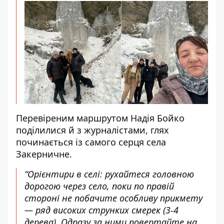
Перевіреним маршрутом Надія Бойко
поділилися й з журналістами, глях
починається із самого серця села
Закерничне.
“Орієнтири в селі: рухайтеся головною
дорогою через село, поки по правій
стороні не побачите особливу прикмету
— ряд високих струнких смерек (3-4
дерева). Одразу за ними повертайте на