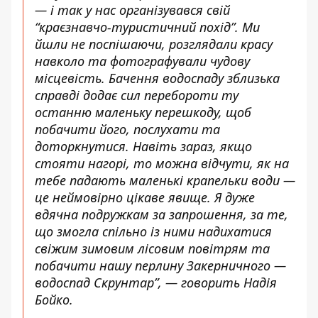
— і так у нас організувався свій
“краєзнавчо-туристичний похід”. Ми
йшли не поспішаючи, розглядали красу
навколо та фотографували чудову
місцевість. Бачення водоспаду зблизька
справді додає сил перебороти ту
останню маленьку перешкоду, щоб
побачити його, послухати та
доторкнутися. Навіть зараз, якщо
стояти нагорі, то можна відчути, як на
тебе падають маленькі крапельки води —
це неймовірно цікаве явище. Я дуже
вдячна подружкам за запрошення, за те,
що змогла спільно із ними надихатися
свіжим зимовим лісовим повітрям та
побачити нашу перлину Закерничного —
водоспад Скрунтар”,
— говорить Надія
Бойко.