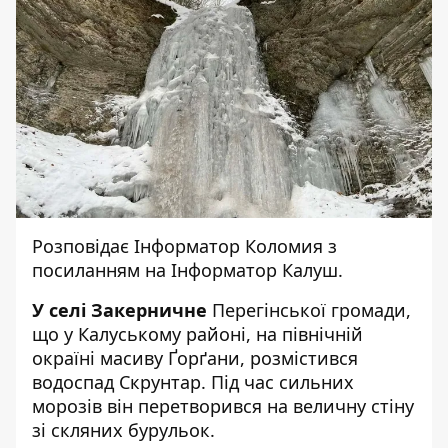
Розповідає
Інформатор Коломия
з
посиланням на
Інформатор Калуш.
У селі Закерничне
Перегінської громади,
що у Калуському районі, на північній
окраїні масиву Ґорґани, розмістився
водоспад Скрунтар. Під час сильних
морозів він перетворився на величну стіну
зі скляних бурульок.