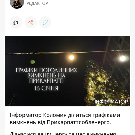
РЕДАКТОР
👍
Інформатор Коломия
ділиться графіками
вимкнень від
Прикарпаттяобленерго
.
Дізнатися вашу чергу та час вимкнення