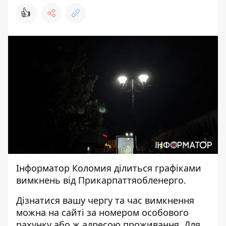
👍
Інформатор Коломия
ділиться графіками
вимкнень від
Прикарпаттяобленерго
.
Дізнатися вашу чергу та час вимкнення
можна на
сайті
за номером особового
рахунку або ж адресою проживання. Для