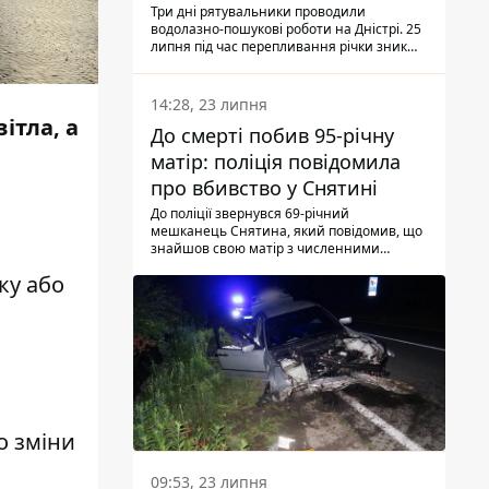
Три дні рятувальники проводили
водолазно-пошукові роботи на Дністрі. 25
липня під час перепливання річки зник
чоловік 2002 року народження. У
понеділок, 27 липня, надзвичайники
виявили тіло.
14:28, 23 липня
ітла, а
До смерті побив 95-річну
матір: поліція повідомила
про вбивство у Снятині
До поліції звернувся 69-річний
мешканець Снятина, який повідомив, що
знайшов свою матір з численними
тілесними ушкодженнями. Та, як
ку або
з'ясували правоохоронці, ці травми жінці
наніс її син.
о зміни
09:53, 23 липня