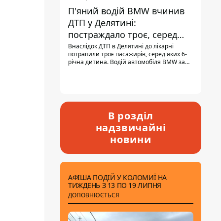
П'яний водій BMW вчинив
ДТП у Делятині:
постраждало троє, серед
них - дитина
Внаслідок ДТП в Делятині до лікарні
потрапили троє пасажирів, серед яких 6-
річна дитина. Водій автомобіля BMW за
кермом був п'яним, кількість алкоголю в
крові майже у 13,5 раза перевищувала
допустиму норму.
В розділ
надзвичайні
новини
АФІША ПОДІЙ У КОЛОМИЇ НА
ТИЖДЕНЬ З 13 ПО 19 ЛИПНЯ
ДОПОВНЮЄТЬСЯ