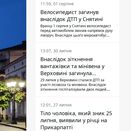
11:59, 01 серпня
Велосипедист загинув
внаслідок ДТП у Снятині
Вранці 1 серпня у Снятині велосипедист
перед автомобілем змінив напрямок руху
ліворуч. Внаслідок цього мікроавтобус
здійснив наїзд на керманича
двоколісного.
13:07, 30 липня
Внаслідок зіткнення
вантажівки та мінівена у
Верховині загинула
пасажирка, водійка - у
29 липня у Верховині сталася ДТП за
участі лісовоза та мінівена. Внаслідок
лікарні
зіткнення госпіталізували двох людей.
Попри зусилля медиків, 79-річна
пасажирка легковика померла у лікарні.
Також травми отримала водійка
12:01, 27 липня
автомобіля.
Тіло чоловіка, який зник 25
липня, виявили у річці на
Прикарпатті