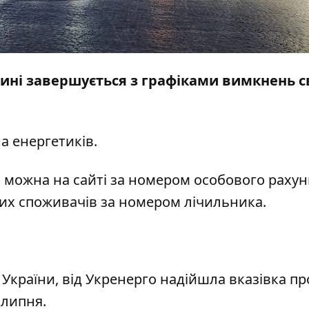
ні завершується з графіками вимкнень св
на
енергетиків
.
я можна на
сайті
за номером особового рахун
их споживачів за номером лічильника.
України, від Укренерго надійшла вказівка пр
 липня.