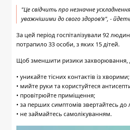
"Це свідчить про незначне ускладнення
уважнішими до свого здоров’я", - йдеть
За цей період госпіталізували 92 людини
потрапило 33 особи, з яких 15 дітей.
Щоб зменшити ризики захворювання, д
• уникайте тісних контактів із хворими;
• мийте руки та користуйтеся антисепт
• провітрюйте приміщення;
• за перших симптомів звертайтесь до л
• не займайтесь самолікуванням.