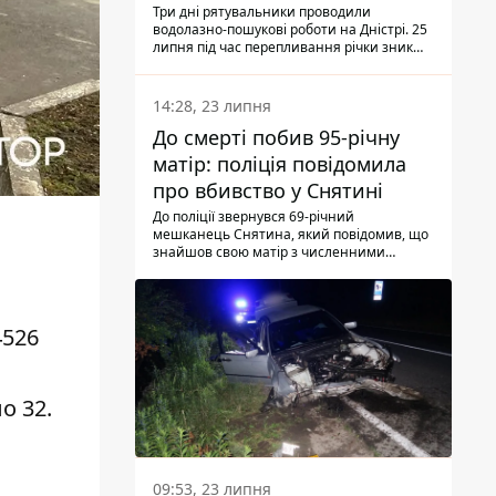
Три дні рятувальники проводили
водолазно-пошукові роботи на Дністрі. 25
липня під час перепливання річки зник
чоловік 2002 року народження. У
понеділок, 27 липня, надзвичайники
виявили тіло.
14:28, 23 липня
До смерті побив 95-річну
матір: поліція повідомила
про вбивство у Снятині
До поліції звернувся 69-річний
мешканець Снятина, який повідомив, що
знайшов свою матір з численними
тілесними ушкодженнями. Та, як
з'ясували правоохоронці, ці травми жінці
наніс її син.
4526
о 32.
09:53, 23 липня