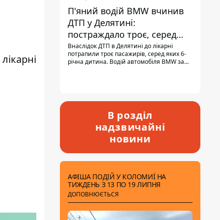
П'яний водій BMW вчинив
ДТП у Делятині:
постраждало троє, серед
них - дитина
Внаслідок ДТП в Делятині до лікарні
потрапили троє пасажирів, серед яких 6-
 лікарні
річна дитина. Водій автомобіля BMW за
кермом був п'яним, кількість алкоголю в
крові майже у 13,5 раза перевищувала
допустиму норму.
В розділ
надзвичайні
новини
АФІША ПОДІЙ У КОЛОМИЇ НА
ТИЖДЕНЬ З 13 ПО 19 ЛИПНЯ
ДОПОВНЮЄТЬСЯ