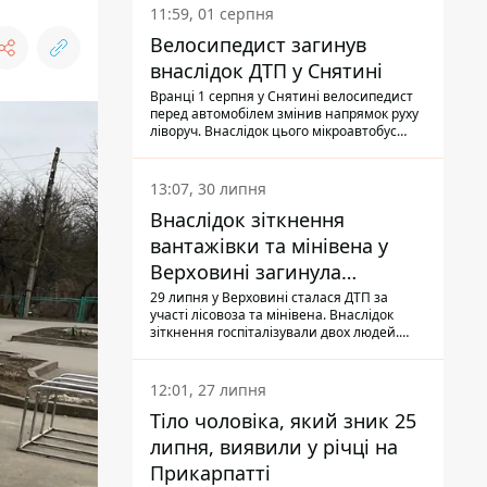
11:59, 01 серпня
Велосипедист загинув
внаслідок ДТП у Снятині
Вранці 1 серпня у Снятині велосипедист
перед автомобілем змінив напрямок руху
ліворуч. Внаслідок цього мікроавтобус
здійснив наїзд на керманича
двоколісного.
13:07, 30 липня
Внаслідок зіткнення
вантажівки та мінівена у
Верховині загинула
пасажирка, водійка - у
29 липня у Верховині сталася ДТП за
участі лісовоза та мінівена. Внаслідок
лікарні
зіткнення госпіталізували двох людей.
Попри зусилля медиків, 79-річна
пасажирка легковика померла у лікарні.
Також травми отримала водійка
12:01, 27 липня
автомобіля.
Тіло чоловіка, який зник 25
липня, виявили у річці на
Прикарпатті