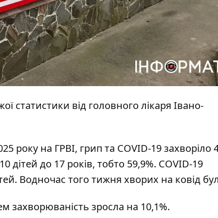
іжої
статистики
від головного лікаря Івано-
025 року на ГРВІ, грип та COVID-19 захворіло 
0 дітей до 17 років, тобто 59,9%. COVID-19
дітей. Водночас того тижня хворих на ковід бул
ем
захворюваність зросла на 10,1%.