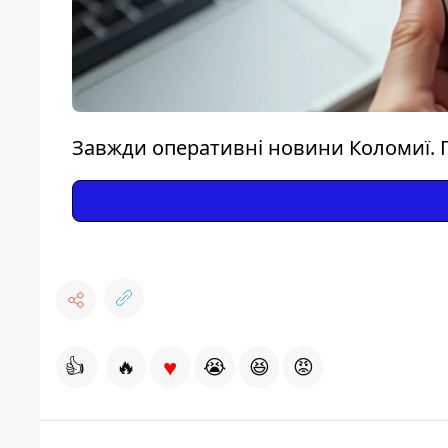
Завжди оперативні новини Коломиї. 
♥
👍
🔥
😭
😆
😡