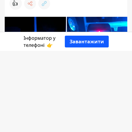
👍
Інформатор у
Завантажити
телефоні
👉
Зупинити водія-порушника
патрульним вдалося не одразу. Спершу
він намагався втекти від поліцейський,
але в результаті потрапив в ДТП. Горе-
водій пройшов алкотест і з'ясувалося,
що вміст алкоголю в його крові