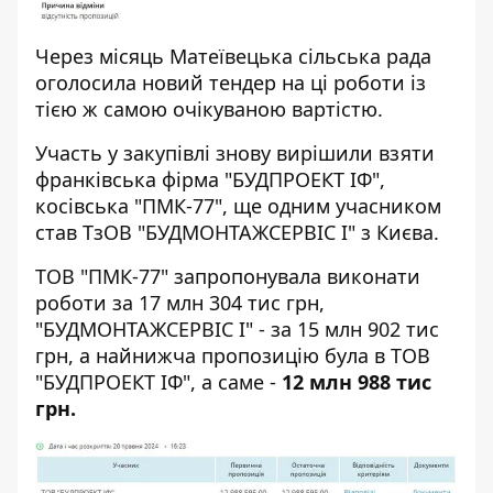
Через місяць Матеївецька сільська рада
оголосила
новий тендер
на ці роботи із
тією ж самою очікуваною вартістю.
Участь у закупівлі знову вирішили взяти
франківська фірма "БУДПРОЕКТ ІФ",
косівська "ПМК-77", ще одним учасником
став ТзОВ "БУДМОНТАЖСЕРВІС I" з Києва.
ТОВ "ПМК-77" запропонувала виконати
роботи за 17 млн 304 тис грн,
"БУДМОНТАЖСЕРВІС I" - за 15 млн 902 тис
грн, а найнижча пропозицію була в ТОВ
"БУДПРОЕКТ ІФ", а саме -
12 млн 988 тис
грн.