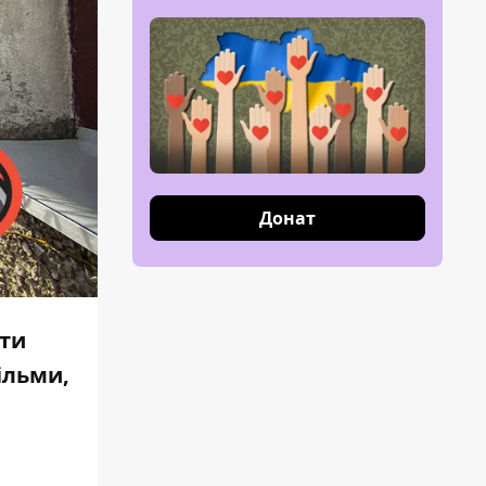
Донат
ати
ільми,