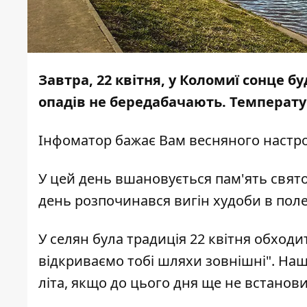
Завтра, 22 квітня, у Коломиї сонце б
опадів не бередабачають. Температур
Інфоматор
бажає Вам весняного настро
У цей день вшановується пам'ять свято
день розпочинався вигін худоби в поле
У селян була традиція 22 квітня обход
відкриваємо тобі шляхи зовнішні". На
літа, якщо до цього дня ще не встанови