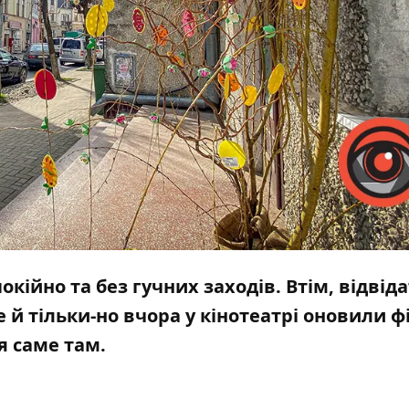
кійно та без гучних заходів. Втім, відвід
 й тільки-но вчора у кінотеатрі оновили ф
я саме там.