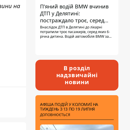
вини н
а
П'яний водій BMW вчинив
ДТП у Делятині:
постраждало троє, серед
них - дитина
Внаслідок ДТП в Делятині до лікарні
потрапили троє пасажирів, серед яких 6-
річна дитина. Водій автомобіля BMW за
кермом був п'яним, кількість алкоголю в
крові майже у 13,5 раза перевищувала
допустиму норму.
В розділ
надзвичайні
новини
АФІША ПОДІЙ У КОЛОМИЇ НА
ТИЖДЕНЬ З 13 ПО 19 ЛИПНЯ
ДОПОВНЮЄТЬСЯ