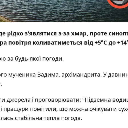
уде рідко з'являтися з-за хмар, проте сино
а повітря коливатиметься від +5°С до +14
ю за будь-якої погоди.
го мученика Вадима, архімандрита. У давнин
.
ити джерела і проговорювати: "Підземна води
ші пращури помітили, що можна очікувати сух
лась стабільна тепла погода.