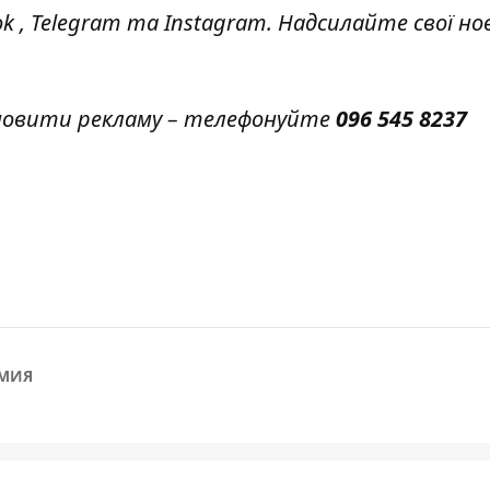
ok
,
Telegram
та
Instagram.
Надсилайте свої но
амовити рекламу – телефонуйте
096 545 8237
МИЯ