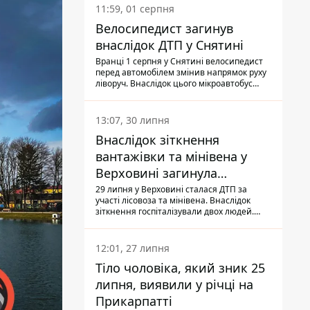
11:59, 01 серпня
Велосипедист загинув
внаслідок ДТП у Снятині
Вранці 1 серпня у Снятині велосипедист
перед автомобілем змінив напрямок руху
ліворуч. Внаслідок цього мікроавтобус
здійснив наїзд на керманича
двоколісного.
13:07, 30 липня
Внаслідок зіткнення
вантажівки та мінівена у
Верховині загинула
пасажирка, водійка - у
29 липня у Верховині сталася ДТП за
участі лісовоза та мінівена. Внаслідок
лікарні
зіткнення госпіталізували двох людей.
Попри зусилля медиків, 79-річна
пасажирка легковика померла у лікарні.
Також травми отримала водійка
12:01, 27 липня
автомобіля.
Тіло чоловіка, який зник 25
липня, виявили у річці на
Прикарпатті