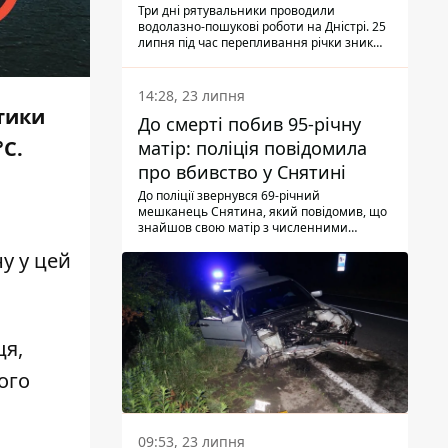
Три дні рятувальники проводили
водолазно-пошукові роботи на Дністрі. 25
липня під час перепливання річки зник
чоловік 2002 року народження. У
понеділок, 27 липня, надзвичайники
виявили тіло.
14:28, 23 липня
птики
До смерті побив 95-річну
°С.
матір: поліція повідомила
про вбивство у Снятині
До поліції звернувся 69-річний
мешканець Снятина, який повідомив, що
знайшов свою матір з численними
тілесними ушкодженнями. Та, як
у у цей
з'ясували правоохоронці, ці травми жінці
наніс її син.
ця,
ого
09:53, 23 липня