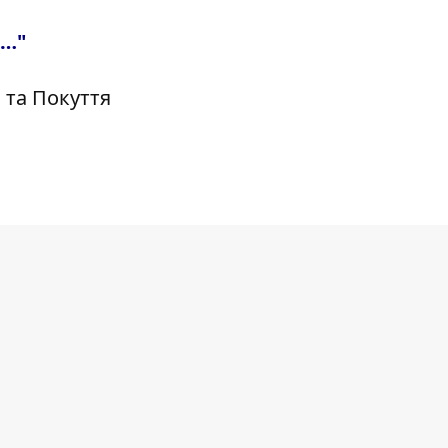
и…"
 та Покуття