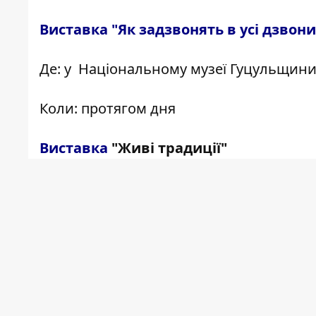
Виставка "Як задзвонять в усі дзвон
Де: у Національному музеї Гуцульщини
Коли: протягом дня
Виставка
"Живі традиції"
Де: Музей писанкового розпису
Коли: 7 квітня
"Великодня виставка"
Де: арт-галерея "Зодіак"