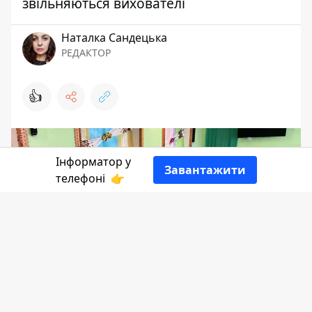
звільняються вихователі
Наталка Сандецька
РЕДАКТОР
👍
Інформатор у
Завантажити
телефоні
👉
Під час ракетної атаки 15 серпня