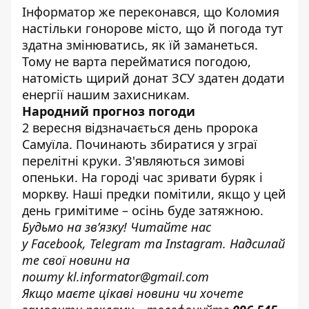
Інформатор
же переконався, що Коломия
настільки гонорове місто, що й погода тут
здатна змінюватись, як їй заманеться.
Тому не варта перейматися погодою,
натомість щирий донат ЗСУ здатен додати
енергії нашим захисникам.
Народний прогноз погоди
2 вересня відзначається день пророка
Самуїла. Починають збиратися у зграї
перелітні круки. З'являються зимові
опеньки. На городі час зривати буряк і
моркву. Наші предки помітили, якщо у цей
день гримітиме – осінь буде затяжною.
Будьмо на зв’язку! Читайте нас
у
Facebook
,
Telegram
та
Instagram.
Надсилай
те свої новини н
а
пошту
kl.informator@gmail.com
Якщо маєте цікаві новини чи хочете