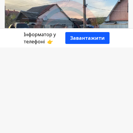
Інформатор у
Завантажити
телефоні
👉
Підвечір 7 квітня у приватному секторі у
Коломиї водій на позашляховику влетів
у камʼяний паркан.
Повідомляє
Інформатор
.
Автопригода трапилась на вулиці
Старицького близько 19:30. Водій
позашляховика SsangYong Rexton з'їхав з