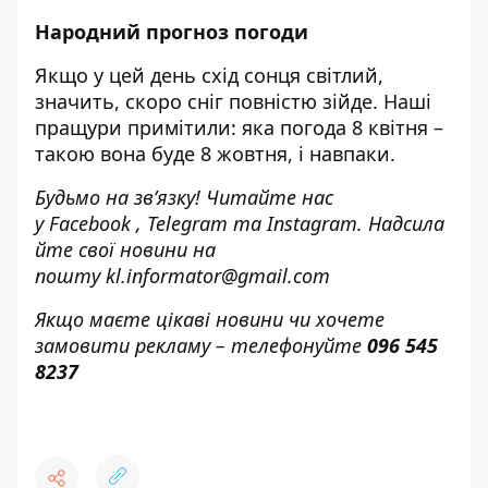
Народний прогноз погоди
Якщо у цей день схід сонця світлий,
значить, скоро сніг повністю зійде. Наші
пращури примітили: яка погода 8 квітня –
такою вона буде 8 жовтня, і навпаки.
Будьмо на зв’язку! Читайте нас
у
Facebook
,
Telegram
та
Instagram.
Надсила
йте свої новини н
а
пошту
kl.informator@gmail.com
Якщо маєте цікаві новини чи хочете
замовити рекламу – телефонуйте
096 545
8237