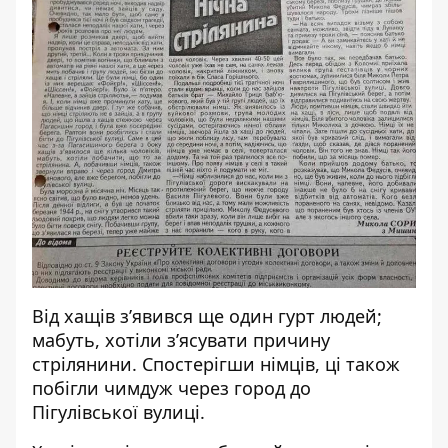
Від хащів з’явився ще один гурт людей;
мабуть, хотіли з’ясувати причину
стрілянини. Спостерігши німців, ці також
побігли чимдуж через город до
Пігулівської вулиці.