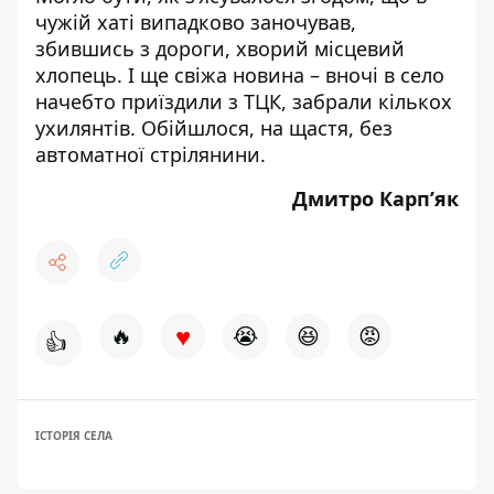
чужій хаті випадково заночував,
збившись з дороги, хворий місцевий
хлопець. І ще свіжа новина – вночі в село
начебто приїздили з ТЦК, забрали кількох
ухилянтів. Обійшлося, на щастя, без
автоматної стрілянини.
Дмитро Карп’як
♥
🔥
😭
😆
😡
👍
ІСТОРІЯ СЕЛА