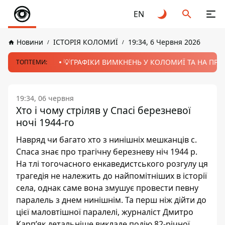
EN
Новини
ІСТОРІЯ КОЛОМИЇ
19:34, 6 Червня 2026
💡ГРАФІКИ ВИМКНЕНЬ У КОЛОМИЇ ТА НА ПРИК
ТОПТЕМИ:
19:34, 06 червня
Хто і чому стріляв у Спасі березневої
ночі 1944-го
Навряд чи багато хто з нинішніх мешканців с.
Спаса знає про трагічну березневу ніч 1944 р.
На тлі тогочасного енкаведистського розгулу ця
трагедія не належить до найпомітніших в історії
села, однак саме вона змушує провести певну
паралель з днем нинішнім. Та перш ніж дійти до
цієї маловтішної паралелі, журналіст Дмитро
Карп’як детальніше викладе подію 82-річної