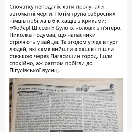
Спочатку неподалік хати пролунали
автоматні черги. Потім група озброєних
німців побігла в бік хащів з криками:
«Фойєр! Шіссен!» Було їх чоловік з п’ятеро.
Николка подумав, що напасники
стріляють у зайців. Та згодом угледів гурт
людей, які саме вийшли з хащів і пішли
стежкою через Пагасишин город. Ішли
спокійно, аж раптом побігли до
Пігулівської вулиці.