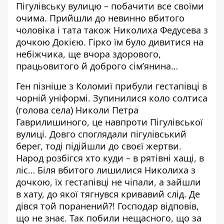
Пігулівську вулицю – побачити все своїми
очима. Прийшли до невинно вбитого
чоловіка і тата також Николиха Федусева з
дочкою Докією. Гірко їм було дивитися на
небіжчика, ще вчора здорового,
працьовитого й доброго сім’янина…
Ген пізніше з Коломиї прибули гестапівці в
чорній уніформі. Зупинилися коло солтиса
(голова села) Николи Петра
Гаврилишиного, це навпроти Пігулівської
вулиці. Довго споглядали пігулівський
берег, тоді підійшли до своєї жертви.
Народ розбігся хто куди – в рятівні хащі, в
ліс… Біля вбитого лишилися Николиха з
дочкою, їх гестапівці не чіпали, а зайшли
в хату, до якої тягнувся кривавий слід. Де
дівся той поранений?! Господар відповів,
що не знає. Так побили нещасного, що за