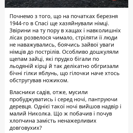
Почнемо з того, що на початках березня
1944-го в Спасі ще хазяйнували німці.
Звірини на ту пору в хащах і навколишніх
лісах розвелося чимало, стріляти її люди
не наважувались, боячись зайвої уваги
німців до пострілів. Особливо дошкуляли
щепам зайці, які прудко бігали по
льодяній кірці й так делікатно обгризали
бічні гілки яблунь, що гілочки наче хтось
обстругував ножиком.
Власники садів, отже, мусили
пробуджуватись і серед ночі, пантруючи
деревця. Однієї такої ночі вийшов надвір і
малий Николка. Що ж побачив і почув
хлопчина замість ненажерливих
довговухих?