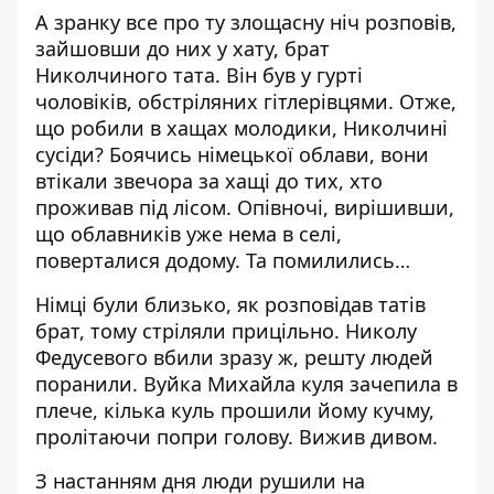
А зранку все про ту злощасну ніч розповів,
зайшовши до них у хату, брат
Николчиного тата. Він був у гурті
чоловіків, обстріляних гітлерівцями. Отже,
що робили в хащах молодики, Николчині
сусіди? Боячись німецької облави, вони
втікали звечора за хащі до тих, хто
проживав під лісом. Опівночі, вирішивши,
що облавників уже нема в селі,
поверталися додому. Та помилились…
Німці були близько, як розповідав татів
брат, тому стріляли прицільно. Николу
Федусевого вбили зразу ж, решту людей
поранили. Вуйка Михайла куля зачепила в
плече, кілька куль прошили йому кучму,
пролітаючи попри голову. Вижив дивом.
З настанням дня люди рушили на