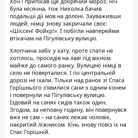
Хоч і припікав ще добрячий мороз, ніч
була місячна, тож Николка бачив
подальші дії мов на долоні. Зауваживши
людей, німці знову закричали своє:
«Шіссен! Фойєр!». І побігли навперейми
втікачам на Пігулівську вулицю.
Хлопчина забіг у хату, проте спати не
хотілось, просидів на лаві під вікном
майже до самого ранку. Вулицею німці в
село не поверталися. І по центральній
дорозі не їхали. Тільки над ранок зі Спаса
Горішнього з’явилися сани з одним конем
і повернули на Пігулівську вулицю.
Їздовий на санях сидів також один.
Згодом, за неповну годину, він повернувся
вже не сам – на санях лежав чоловік,
накритий ліжником. Кінь знову повіз їх на
Спас Горішній.