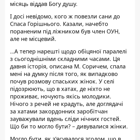
місяць віддав Богу душу.
І досі невідомо, кого ж повезли сани до
Спаса Горішнього. Казали, начебто
пораненим під ліжником був член ОУН,
але не місцевий.
…А тепер нарешті щодо обіцяної паралелі
з сьогоднішніми складними часами. Ця
давня історія, описана М. Соричем, спала
мені на думку після того, як випадково
почув розмову спаських жінок. У селі
підозрюють, що в хатах, де ніхто не
проживає, ночують якісь молодики.
Нічого з речей не крадуть, але доглядачі
за хатами закордонних заробітчан
зауважували вдень сліди нічних гостей.
Що би то могло бути? – дивувалися жінки.
Могло бути, як з’ясувалося згодом, що в