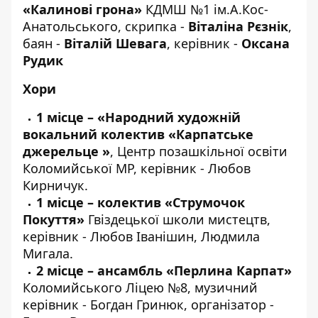
«Калинові грона»
КДМШ №1 ім.А.Кос-
Анатольського, скрипка -
Віталіна Рєзнік
,
баян -
Віталій Шевага
, керівник -
Оксана
Рудик
Хори
1 місце – «Народний художній
вокальний колектив «Карпатське
джерельце »
, Центр позашкільної освіти
Коломийської МР, керівник - Любов
Кирничук.
1 місце – колектив «Струмочок
Покуття»
Гвіздецької школи мистецтв,
керівник - Любов Іванішин, Людмила
Мигала.
2 місце – ансамбль «Перлина Карпат»
Коломийського Ліцею №8, музичний
керівник - Богдан Гринюк, організатор -