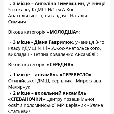
3 місце – Ангеліна Тимчишин,
учениця
5-го класу КДМШ №1 ім.А.Кос-
Анатольського, викладач - Наталія
Симчич
Вікова категорія
«МОЛОДША»
:
3 місце - Діана Гаврилюк
, учениця 3-го
класу КДМШ №1 ім.А.Кос-Анатольського,
викладач - Тетяна Коваленко
Ансамблі :
Вікова категорія
«СЕРЕДНЯ»
:
1 місце – ансамбль «ПЕРЕВЕСЛО»
Отинійської ДМШ, керівник - Мирослава
Малярчук
2 місце – вокальний ансамбль
«СПІВАНОЧКИ»
Центру позашкільної
освіти Коломийської МР, керівник - Уляна
Статкевич