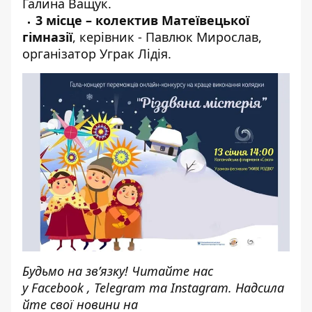
Галина Ващук.
3 місце – колектив Матеївецької
гімназії
, керівник - Павлюк Мирослав,
організатор Уграк Лідія.
Будьмо на зв’язку! Читайте нас
у
Facebook
,
Telegram
та
Instagram.
Надсила
йте свої новини н
а