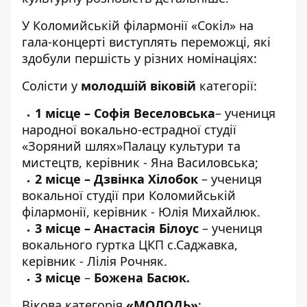
У Коломийській філармонії «Сокіл» на
гала-концерті виступлять переможці, які
здобули першість у різних номінаціях:
Солісти у
молодшій віковій
категорії:
1 місце – Софія Веселовська
– учениця
народної вокально-естрадної студії
«Зоряний шлях»Палацу культури та
мистецтв, керівник - Яна Василовська;
2 місце – Дзвінка Хілобок
– учениця
вокальної студії при Коломийській
філармонії, керівник - Юлія Михайлюк.
3 місце
– Анастасія Білоус
– учениця
вокального гуртка ЦКП с.Саджавка,
керівник - Лілія Рочняк.
3 місце
–
Божена Басюк.
Вікова категорія
«МОЛОДЬ»
: