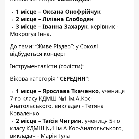
1 місце – Оксана Онофрійчук
2 місце – Ліліана Слободян
3 місце – Іванна Захарук
, керівник -
Мокрогуз Інна.
До теми:
“Живе Різдво”: у Соколі
відбудеться концерт
Інструменталісти (солісти):
Вікова категорія
"СЕРЕДНЯ"
:
1 місце – Ярослава Ткаченко
, учениця
7-го класу КДМШ №1 ім.А.Кос-
Анатольського, викладач - Тетяна
Коваленко
2 місце – Таїсія Чигрин
, учениця 5-го
класу КДМШ №1 ім.А.Кос-Анатольського,
викладач - Марія Гула