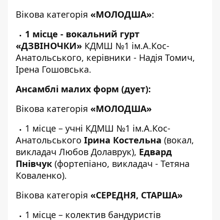
Вікова категорія
«МОЛОДША»
:
1 місце - вокальний гурт
«ДЗВІНОЧКИ»
КДМШ №1 ім.А.Кос-
Анатольського, керівники - Надія Томич,
Ірена Гошовська.
Ансамблі малих форм (дует):
Вікова категорія
«МОЛОДША»
1 місце – учні КДМШ №1 ім.А.Кос-
Анатольського
Ірина Костельна
(вокал,
викладач Любов Долаврук),
Едвард
Пнівчук
(фортепіано, викладач - Тетяна
Коваленко).
Вікова категорія
«СЕРЕДНЯ, СТАРША»
1 місце – колектив бандуристів