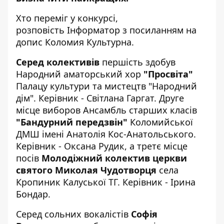
Хто переміг у конкурсі,
розповість
Інформатор
з посиланням на
допис
Коломия Культурна.
Серед колективів
першість здобув
Народний аматорський хор
"Просвіта"
Палацу культури та мистецтв "Народний
дім". Керівник - Світлана Гаргат. Друге
місце виборов Ансамбль старших класів
"Бандурний передзвін"
Коломийської
ДМШ імені Анатолія Кос-Анатольського.
Керівник - Оксана Рудик, а третє місце
посів
Молодіжний колектив церкви
святого Миколая Чудотворця
села
Кропиник Калуської ТГ. Керівник - Ірина
Бондар.
Серед сольних вокалістів
Софія