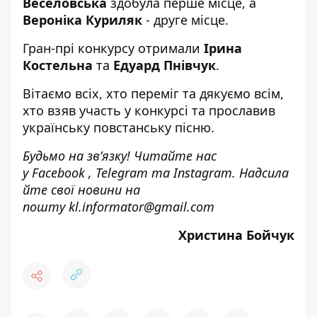
Веселовська
здобула перше місце, а
Вероніка Куриляк
- друге місце.
Гран-прі конкурсу отримали
Ірина
Костельна
та
Едуард Пнівчук
.
Вітаємо всіх, хто переміг та дякуємо всім,
хто взяв участь у конкурсі та прославив
українську повстанську пісню.
Будьмо на зв’язку! Читайте нас
у
Facebook
,
Telegram
та
Instagram.
Надсила
йте свої новини н
а
пошту
kl.informator@gmail.com
Христина Бойчук