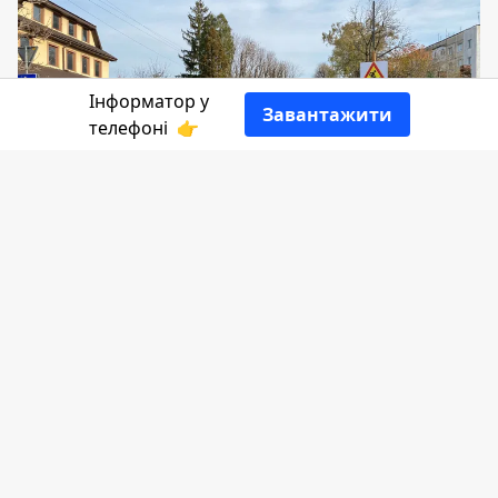
Інформатор у
Завантажити
телефоні
👉
Коломияни давно просили довести до
ладу дорогу на вул. Чайковського. І от
два дні тому на ній
почали стелити
асфальт
. Ремонт дороги завершили на
перехресті з вул. Шкрумеляка.
Мешканці Коломиї вже встигли
подумати, що на цьому ремонт
закінчиться. Але ні, дорожники знову