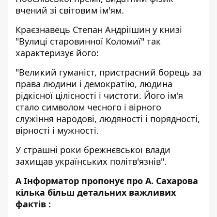
вчений зі світовим ім'ям.
Краєзнавець Степан Андріїшин у книзі
"Вулиці старовинної Коломиї" так
характеризує його:
"Великий гуманіст, пристрасний борець за
права людини і демократію, людина
рідкісної цілісності і чистоти. Його ім'я
стало символом чесного і вірного
служіння народові, людяності і порядності,
вірності і мужності.
У страшні роки брежнєвської влади
захищав українських політв'язнів".
А Інформатор пропонує про А. Сахарова
кілька більш детальних важливих
фактів
: