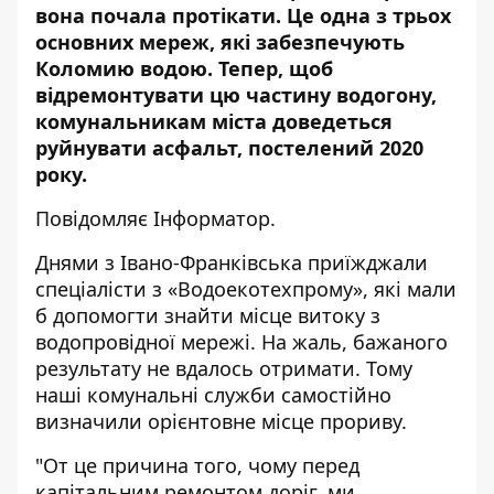
вона почала протікати. Це одна з трьох
основних мереж, які забезпечують
Коломию водою. Тепер, щоб
відремонтувати цю частину водогону,
комунальникам міста доведеться
руйнувати асфальт, постелений 2020
року.
Повідомляє
Інформатор.
Днями з Івано-Франківська приїжджали
спеціалісти з «Водоекотехпрому», які мали
б допомогти знайти місце витоку з
водопровідної мережі. На жаль, бажаного
результату не вдалось отримати. Тому
наші комунальні служби самостійно
визначили орієнтовне місце прориву.
"От це причина того, чому перед
капітальним ремонтом доріг, ми