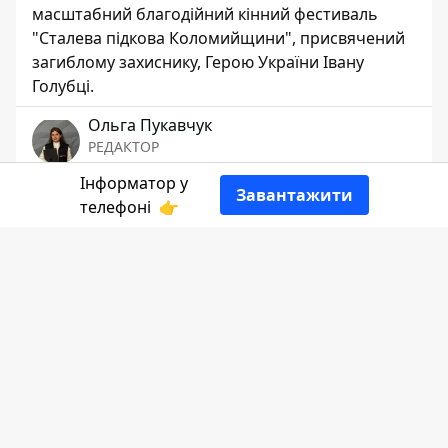
масштабний благодійний кінний фестиваль
"Сталева підкова Коломийщини", присвячений
загиблому захиснику, Герою України Івану
Голубці.
Ольга Пукавчук
РЕДАКТОР
Інформатор у
Завантажити
👍
телефоні
👉
Ділиться
Інформатор
з
посиланням
на
центральну бібліотеку Матеївецької
громади.
Фестиваль "Сталева підкова