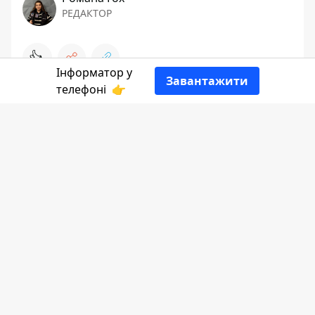
РЕДАКТОР
👍
Інформатор у
Завантажити
телефоні
👉
Інформатор Коломия
ділиться кадрами
міста напередодні дощу.