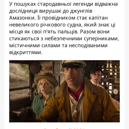
У пошуках стародавньої легенди відважна
дослідниця вирушає до джунглів
Амазонки. Її провідником стає капітан
невеликого річкового судна, який знає ці
місця як свої п'ять пальців. Разом вони
стикаються з небезпечними суперниками,
містичними силами та несподіваними
відкриттями.