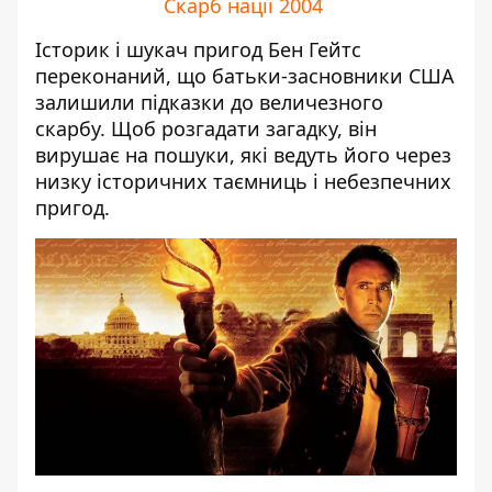
Скарб нації 2004
Історик і шукач пригод Бен Гейтс
переконаний, що батьки-засновники США
залишили підказки до величезного
скарбу. Щоб розгадати загадку, він
вирушає на пошуки, які ведуть його через
низку історичних таємниць і небезпечних
пригод.