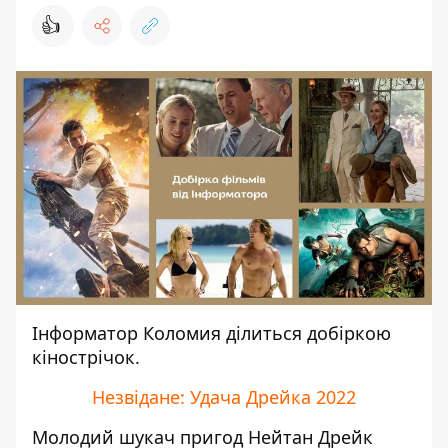
👍
Інформатор Коломия
ділиться добіркою
кінострічок.
Незвідане: Удача Дрейка 2022
Молодий шукач пригод Нейтан Дрейк