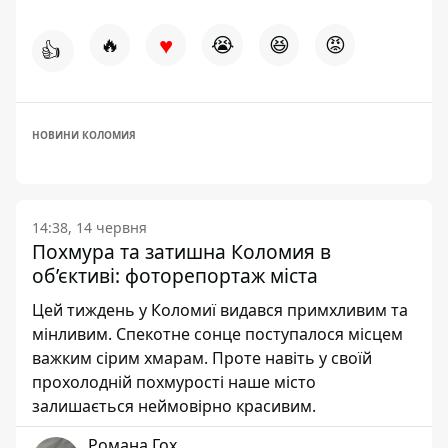
♥
🔥
😭
😆
😡
👍
НОВИНИ КОЛОМИЯ
14:38, 14 червня
Похмура та затишна Коломия в
об’єктиві: фоторепортаж міста
Цей тиждень у Коломиї видався примхливим та
мінливим. Спекотне сонце поступалося місцем
важким сірим хмарам. Проте навіть у своїй
прохолодній похмурості наше місто
залишається неймовірно красивим.
Романа Гох