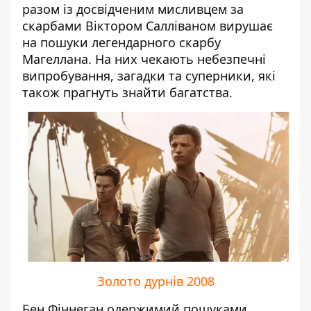
разом із досвідченим мисливцем за
скарбами Віктором Салліваном вирушає
на пошуки легендарного скарбу
Магеллана. На них чекають небезпечні
випробування, загадки та суперники, які
також прагнуть знайти багатства.
Золото дурнів 2008
Бен Фіннеган одержимий пошуками