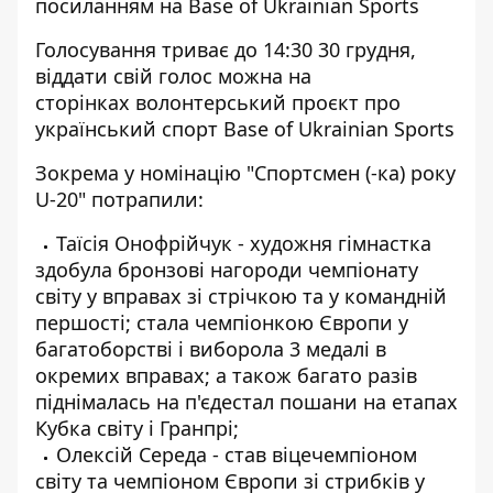
посиланням на
Base of Ukrainian Sports
Голосування триває до 14:30 30 грудня,
віддати свій голос можна на
сторінках волонтерський проєкт про
український спорт
Base of Ukrainian Sports
Зокрема у номінацію "Спортсмен (-ка) року
U-20" потрапили:
Таїсія Онофрійчук - художня гімнастка
здобула бронзові нагороди чемпіонату
світу у вправах зі стрічкою та у командній
першості; стала чемпіонкою Європи у
багатоборстві і виборола 3 медалі в
окремих вправах; а також багато разів
піднімалась на п'єдестал пошани на етапах
Кубка світу і Гранпрі;
Олексій Середа - став віцечемпіоном
світу та чемпіоном Європи зі стрибків у