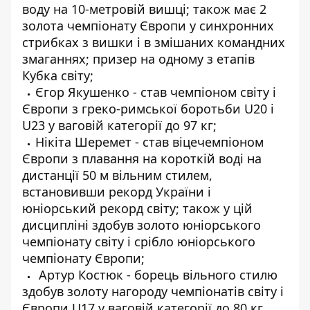
воду на 10-метровій вишці; також має 2
золота чемпіонату Європи у синхронних
стрибках з вишки і в змішаних командних
змаганнях; призер на одному з етапів
Кубка світу;
Єгор Якушенко - став чемпіоном світу і
Європи з греко-римської боротьби U20 і
U23 у ваговій категорії до 97 кг;
Нікіта Шеремет - став віцечемпіоном
Європи з плавання на короткій воді на
дистанції 50 м вільним стилем,
встановивши рекорд України і
юніорський рекорд світу; також у цій
дисципліні здобув золото юніорського
чемпіонату світу і срібло юніорського
чемпіонату Європи;
Артур Костюк - борець вільного стилю
здобув золоту нагороду чемпіонатів світу і
Європи U17 у ваговій категорії до 80 кг.