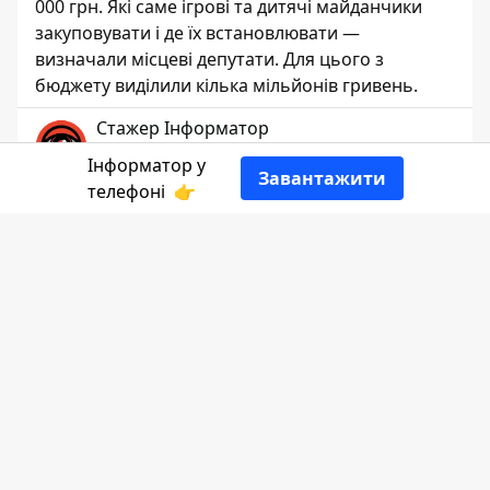
000 грн. Які саме ігрові та дитячі майданчики
закуповувати і де їх встановлювати —
визначали місцеві депутати. Для цього з
бюджету виділили кілька мільйонів гривень.
Стажер Інформатор
ЖУРНАЛІСТ
Інформатор у
Завантажити
телефоні
👉
👍
Фото ілюстративне
Інформатор Коломия
розповість
детальніше.
Тендер
очікуваною вартістю 5,96 млн
грн передбачає закупівлю 13 комплексів,