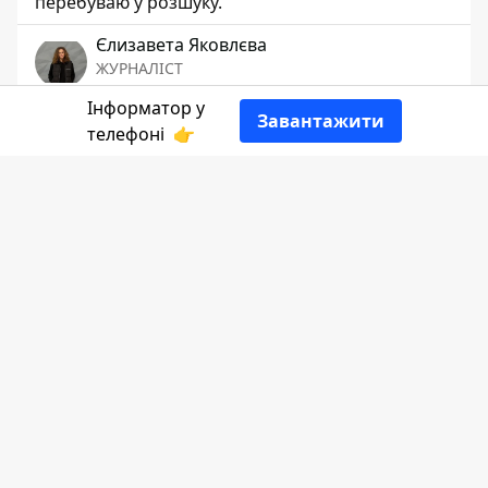
перебуваю у розшуку.
Єлизавета Яковлєва
ЖУРНАЛІСТ
Інформатор у
Завантажити
👍
телефоні
👉
Розповідає
Інформатор Коломия
,
посилаючись на
патрульну поліцію
області
.
Під час перевірки документів
правоохоронці встановили, що 23-річна
громадянка ще й перебуває у розшуку
Коломийським районним відділом поліції.
Жінку підозрюють у вчиненні злочину,