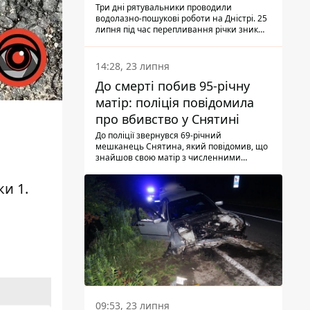
Три дні рятувальники проводили
водолазно-пошукові роботи на Дністрі. 25
липня під час перепливання річки зник
чоловік 2002 року народження. У
понеділок, 27 липня, надзвичайники
виявили тіло.
14:28, 23 липня
До смерті побив 95-річну
матір: поліція повідомила
про вбивство у Снятині
До поліції звернувся 69-річний
мешканець Снятина, який повідомив, що
знайшов свою матір з численними
тілесними ушкодженнями. Та, як
з'ясували правоохоронці, ці травми жінці
ки 1.
наніс її син.
09:53, 23 липня