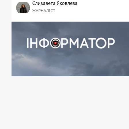
Єлизавета Яковлєва
ЖУРНАЛІСТ