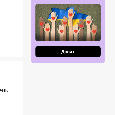
Донат
ень