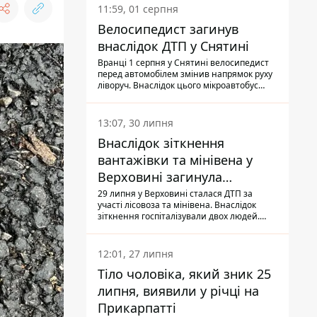
11:59, 01 серпня
Велосипедист загинув
внаслідок ДТП у Снятині
Вранці 1 серпня у Снятині велосипедист
перед автомобілем змінив напрямок руху
ліворуч. Внаслідок цього мікроавтобус
здійснив наїзд на керманича
двоколісного.
13:07, 30 липня
Внаслідок зіткнення
вантажівки та мінівена у
Верховині загинула
пасажирка, водійка - у
29 липня у Верховині сталася ДТП за
участі лісовоза та мінівена. Внаслідок
лікарні
зіткнення госпіталізували двох людей.
Попри зусилля медиків, 79-річна
пасажирка легковика померла у лікарні.
Також травми отримала водійка
12:01, 27 липня
автомобіля.
Тіло чоловіка, який зник 25
липня, виявили у річці на
Прикарпатті