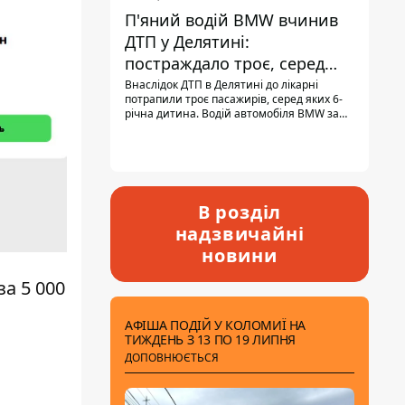
П'яний водій BMW вчинив
ДТП у Делятині:
постраждало троє, серед
них - дитина
Внаслідок ДТП в Делятині до лікарні
потрапили троє пасажирів, серед яких 6-
річна дитина. Водій автомобіля BMW за
кермом був п'яним, кількість алкоголю в
крові майже у 13,5 раза перевищувала
допустиму норму.
В розділ
надзвичайні
новини
за 5 000
АФІША ПОДІЙ У КОЛОМИЇ НА
ТИЖДЕНЬ З 13 ПО 19 ЛИПНЯ
ДОПОВНЮЄТЬСЯ