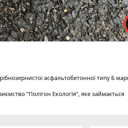
дрібнозернистої асфальтобетонної типу Б мар
иємство "Полігон Екологія", яке займається