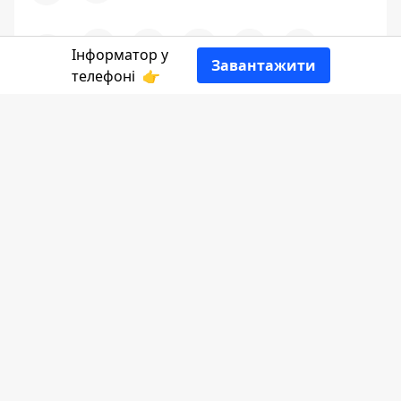
♥
🔥
😭
😆
😡
👍
Інформатор у
Завантажити
телефоні
👉
НОВИНИ КОЛОМИЯ
ПЛАСТ ПРИКАРПАТТЯ
РІЧКА ПРУТ
ДІТИ ПРИКАРПАТТЯ
Про нас