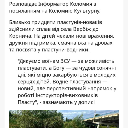
Розповідає
Інформатор Коломия
з
посиланням на
Коломию Культурну.
Близько тридцяти пластунів-новаків
здійснили сплав від села Вербіж до
Корнича. На дітей чекали нові враження,
дружня підтримка, смачна їжа на дровах
та посвята у пластуни-водники.
"Дякуємо воїнам ЗСУ — за можливість
пластувати, а Богу — за чудові сонячні
дні, які міцно закарбуються в молодих
серцях дітей. Водне пластування —
новий, але перспективний напрямок у
роботі інструкторів-виховників
Пласту", - зазначають у дописі