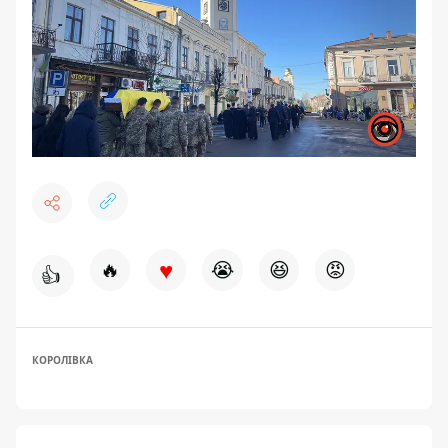
♥
🔥
😭
😆
😡
👍
КОРОЛІВКА