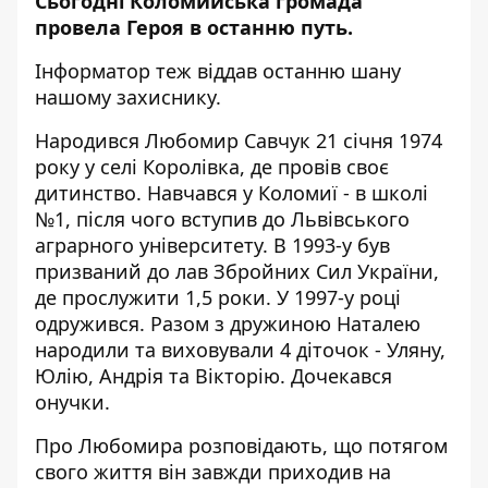
Сьогодні Коломийська громада
провела Героя в останню путь.
Інформатор
теж віддав останню шану
нашому захиснику.
Народився Любомир Савчук 21 січня 1974
року у селі Королівка, де провів своє
дитинство. Навчався у Коломиї - в школі
№1, після чого вступив до Львівського
аграрного університету. В 1993-у був
призваний до лав Збройних Сил України,
де прослужити 1,5 роки. У 1997-у році
одружився. Разом з дружиною Наталею
народили та виховували 4 діточок - Уляну,
Юлію, Андрія та Вікторію. Дочекався
онучки.
Про Любомира розповідають, що потягом
свого життя він завжди приходив на