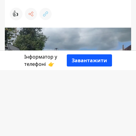
👍
Інформатор у
Завантажити
телефоні
👉
22 червня б
лизько 13:00 на вулиці
Степана Бандери д
ерево впало на
проїжджу частину і заблокувало рух
транспорту.