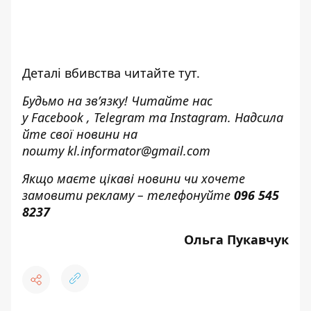
Деталі вбивства читайте
тут
.
Будьмо на зв’язку! Читайте нас
у
Facebook
,
Telegram
та
Instagram.
Надсила
йте свої новини н
а
пошту
kl.informator@gmail.com
Якщо маєте цікаві новини чи хочете
замовити рекламу – телефонуйте
096 545
8237
Ольга Пукавчук