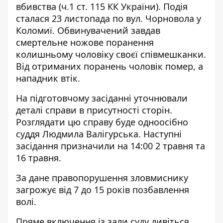
вбивства (ч.1 ст. 115 КК України). Подія
сталася 23 листопада по вул. Чорновола у
Коломиї. Обвинувачений завдав
смертельне ножове поранення
колишньому чоловіку своєї співмешканки.
Від отриманих поранень чоловік помер, а
нападник втік.
На підготовчому засіданні уточнювали
деталі справи в присутності сторін.
Розглядати цю справу буде одноосібно
суддя Людмила Валігурська. Наступні
засідання призначили на 14:00 2 травня та
16 травня.
За дане правопорушення зловмиснику
загрожує від 7 до 15 років позбавлення
волі.
Пряме включення із зали суду дивіться