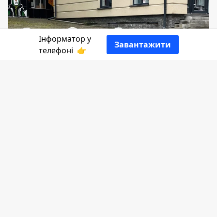
Інформатор у
Завантажити
телефоні
👉
У Коломиї на вулиці Валовій водіям
потрібно пройти ще той "квест", аби
об'їхати величезні вибоїни на дорозі.
Адже по одну сторону дороги
припарковані автівки, а по іншу ями та
величезні каналізаційні люки.
Інформатор
звертає увагу комунальників
міста на цю проблему.