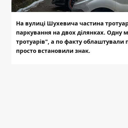
На вулиці Шухевича частина тротуар
паркування на двох ділянках. Одну 
тротуарів", а по факту облаштували 
просто встановили знак.
Інформатор розбирався в ситуації.
Наразі складно навіть допитатися, за кот
осені на ділянці вулиці Шухевича від р
паркування.
Облаштування
тротуару-парковки біля 
195 тис грн.
Машини ставили тут і до ць