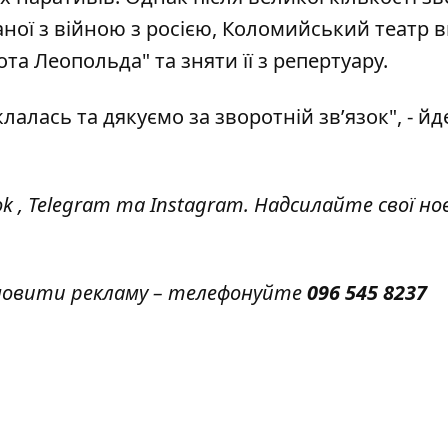
заної з війною з росією, Коломийський театр 
а Леопольда" та зняти її з репертуару.
алась та дякуємо за зворотній зв’язок", - йд
ok
,
Telegram
та
Instagram.
Надсилайте свої но
амовити рекламу – телефонуйте
096 545 8237