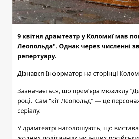
9 квітня драмтеатр у Коломиї мав 
Леопольда". Однак через численні зв
репертуару.
Дізнався
Інформатор
на сторінці Колом
Зазначається, що прем'єра мюзиклу "Д
році. Сам "кіт Леопольд" — це персонаж
серіалу.
У драмтеатрі наголошують, що вистава
жодних політичних чи інших російських