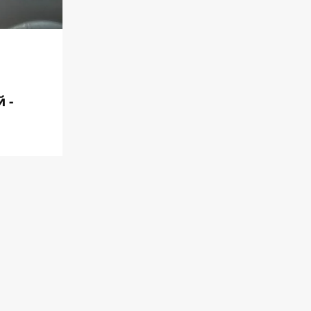
 -
ід кінця
не
айже
упівлю