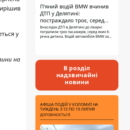
П'яний водій BMW вчинив
вирішив
ДТП у Делятині:
постраждало троє, серед
них - дитина
Внаслідок ДТП в Делятині до лікарні
потрапили троє пасажирів, серед яких 6-
еться у
річна дитина. Водій автомобіля BMW за
кермом був п'яним, кількість алкоголю в
крові майже у 13,5 раза перевищувала
допустиму норму.
вини н
а
В розділ
надзвичайні
новини
АФІША ПОДІЙ У КОЛОМИЇ НА
ТИЖДЕНЬ З 13 ПО 19 ЛИПНЯ
ДОПОВНЮЄТЬСЯ