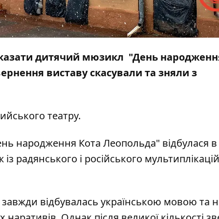
показати дитячий мюзикл "День народженн
ернення виставу скасували та зняли з
ийського театру.
ень народження Кота Леопольда" відбулася в
 із радянського і російського мультиплікаці
 завжди відбувалась українською мовою та н
 наративів. Однак після великої кількості з