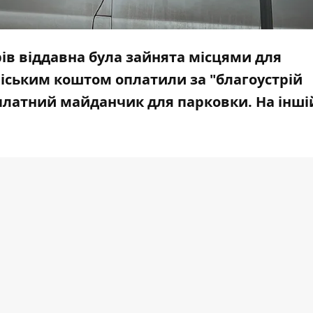
ів віддавна була зайнята місцями для
міським коштом оплатили за "благоустрій
платний майданчик для парковки. На іншій
рі місця водії платили, а за котрі ні. Проте в
инку "Прут" до заїзду на оптовий ринок - плат
редакції "Вільного голосу"
вартувало
місто
м
ого. Роботи тривали з кінця осені, хоча зак