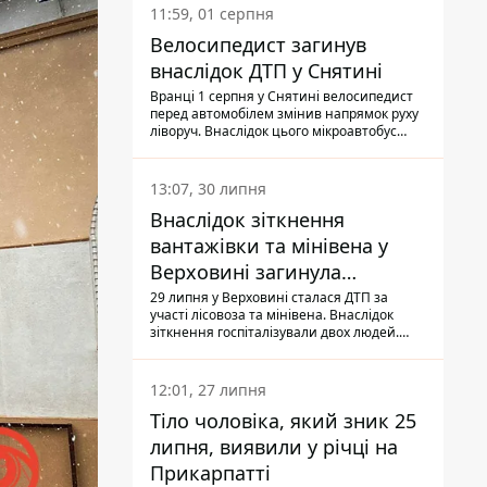
11:59, 01 серпня
Велосипедист загинув
внаслідок ДТП у Снятині
Вранці 1 серпня у Снятині велосипедист
перед автомобілем змінив напрямок руху
ліворуч. Внаслідок цього мікроавтобус
здійснив наїзд на керманича
двоколісного.
13:07, 30 липня
Внаслідок зіткнення
вантажівки та мінівена у
Верховині загинула
пасажирка, водійка - у
29 липня у Верховині сталася ДТП за
участі лісовоза та мінівена. Внаслідок
лікарні
зіткнення госпіталізували двох людей.
Попри зусилля медиків, 79-річна
пасажирка легковика померла у лікарні.
Також травми отримала водійка
12:01, 27 липня
автомобіля.
Тіло чоловіка, який зник 25
липня, виявили у річці на
Прикарпатті