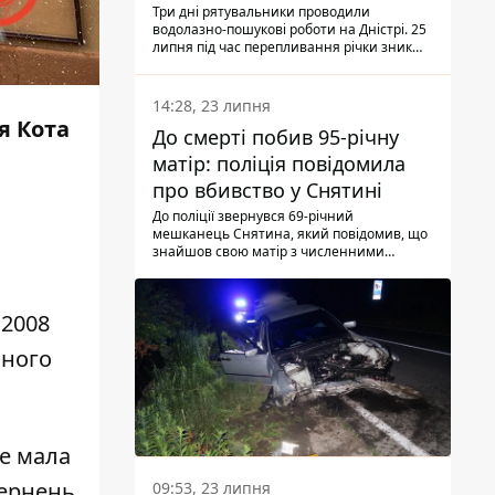
Три дні рятувальники проводили
водолазно-пошукові роботи на Дністрі. 25
липня під час перепливання річки зник
чоловік 2002 року народження. У
понеділок, 27 липня, надзвичайники
виявили тіло.
14:28, 23 липня
я Кота
До смерті побив 95-річну
матір: поліція повідомила
про вбивство у Снятині
До поліції звернувся 69-річний
мешканець Снятина, який повідомив, що
знайшов свою матір з численними
тілесними ушкодженнями. Та, як
з'ясували правоохоронці, ці травми жінці
наніс її син.
 2008
йного
е мала
вернень
09:53, 23 липня