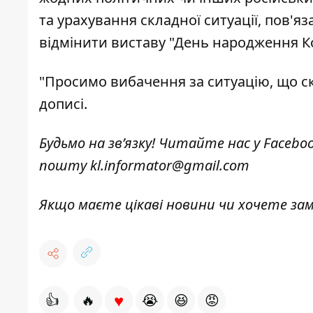
та урахування складної ситуації, пов'я
відмінити виставу "День народження Кот
"Просимо вибачення за ситуацію, що скл
дописі
.
Будьмо на зв’язку! Читайте нас у
Facebo
пошту
kl.informator@gmail.com
Якщо маєте цікаві новини чи хочете з
♥
👍
🔥
😭
😆
😡