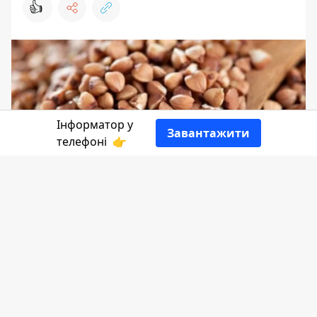
👍
Інформатор у
Завантажити
телефоні
👉
Уряд закликає українців влючитися в
посівну кампанію по-максимуму. Проте
панікувати не треба: голоду до нас не
дістатися. В Україні не дефіциту
продуктів через війну. Про це заявив
перший заступник міністра аграрної