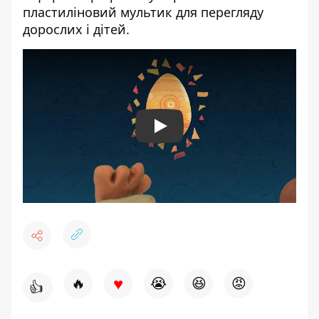
пластиліновий мультик для перегляду
дорослих і дітей.
Play
♥
🔥
😭
😆
😡
👍