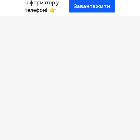
Інформатор у
Завантажити
телефоні
👉
У Делятинській громаді вдалось
реалізувати чергову допомогу для
наших захисників - вони придбали
автівку, яку вже встигли відправити на
передову.
Інформатор
розповідає деталі з
посиланням
на голову Делятинської ТГ.
Придбали автівку за кошти одноденної
заробітної плати працівників бюджетної
сфери Делятинської ТГ, а також з
допомогою Благодійної Організації "БФ