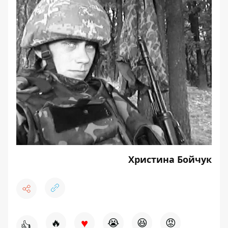
Христина Бойчук
♥
🔥
😭
😆
😡
👍