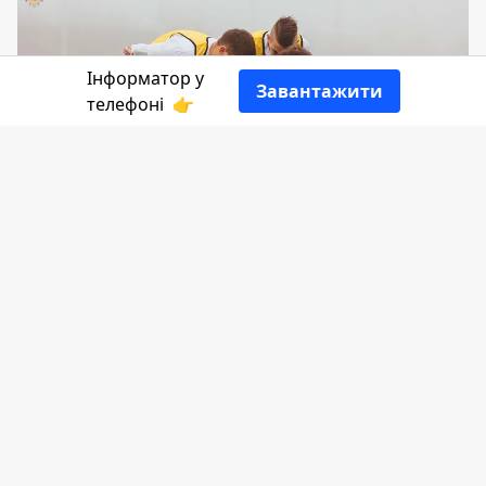
Інформатор у
Завантажити
телефоні
👉
На календарі 19 липня. Це 200-й день
року, а для українців 146-й день війни.
Цього дня ми відзначаємо дуже
важливе свято - День тренера, а у світі -
День нових друзів.
Чим ще знаменна ця дата - розповість
Інформатор
.